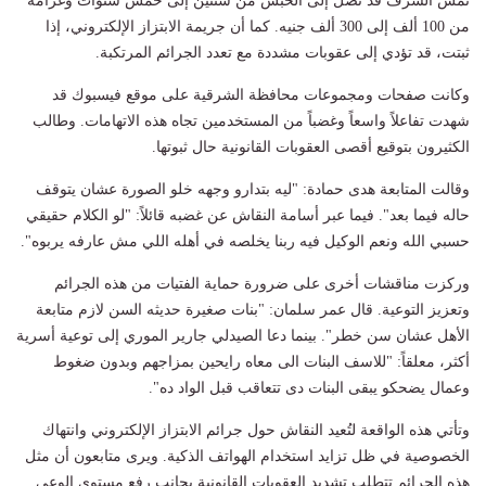
تمس الشرف قد تصل إلى الحبس من سنتين إلى خمس سنوات وغرامة
من 100 ألف إلى 300 ألف جنيه. كما أن جريمة الابتزاز الإلكتروني، إذا
ثبتت، قد تؤدي إلى عقوبات مشددة مع تعدد الجرائم المرتكبة.
وكانت صفحات ومجموعات محافظة الشرقية على موقع فيسبوك قد
شهدت تفاعلاً واسعاً وغضباً من المستخدمين تجاه هذه الاتهامات. وطالب
الكثيرون بتوقيع أقصى العقوبات القانونية حال ثبوتها.
وقالت المتابعة هدى حمادة: "ليه بتدارو وجهه خلو الصورة عشان يتوقف
حاله فيما بعد". فيما عبر أسامة النقاش عن غضبه قائلاً: "لو الكلام حقيقي
حسبي الله ونعم الوكيل فيه ربنا يخلصه في أهله اللي مش عارفه يربوه".
وركزت مناقشات أخرى على ضرورة حماية الفتيات من هذه الجرائم
وتعزيز التوعية. قال عمر سلمان: "بنات صغيرة حديثه السن لازم متابعة
الأهل عشان سن خطر". بينما دعا الصيدلي جارير الموري إلى توعية أسرية
أكثر، معلقاً: "للاسف البنات الى معاه رايحين بمزاجهم وبدون ضغوط
وعمال يضحكو يبقى البنات دى تتعاقب قبل الواد ده".
وتأتي هذه الواقعة لتُعيد النقاش حول جرائم الابتزاز الإلكتروني وانتهاك
الخصوصية في ظل تزايد استخدام الهواتف الذكية. ويرى متابعون أن مثل
هذه الجرائم تتطلب تشديد العقوبات القانونية بجانب رفع مستوى الوعي