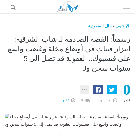
إذهب
الى
المحتوى
الارشيف
/
حال السعودية
حال السعودية
رسمياً: القصة الصادمة لـ شاب الشرقية:
حال الإمارات
ابتزاز فتيات في أوضاع مخلة وغضب واسع
على فيسبوك.. العقوبة قد تصل إلى 5
حال الرياضة
سنوات سجن و3
حال الثقافة والفن والمشاهير
حال المال والاقتصاد
0
نشر
منذ شهرين
0
تبليغ
4
1/4