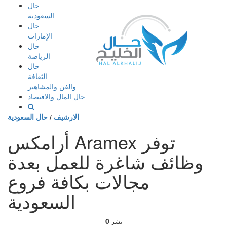
إذهب
حال
الى
السعودية
المحتوى
حال
الإمارات
حال
الرياضة
حال
الثقافة
والفن والمشاهير
حال المال والاقتصاد
الارشيف
/
حال السعودية
أرامكس Aramex توفر
وظائف شاغرة للعمل بعدة
مجالات بكافة فروع
السعودية
0
نشر