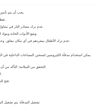
• يجب أن يتم تأمين الموقد بشكل جيد كذلك التأكد من منافذ التهوية في المنزل.
• تغطية المنافذ الكهربائية، كذلك ضمان سلامة الكابلات الكهربائية.
• عدم ترك مصادر النار في متناول اليد بالإضافة إلى إزالة أسطوانات الغاز والأجهزة الكهربائية.
• وضع الأدوات الحادة ومواد التنظيف والمواد الكيميائية في مكان بعيد عن متناول الأطفال.
• عدم ترك الأطفال بمفردهم في أي مكان مغلق، وحمايتهم من كافة الأسباب التي تؤدي إلى احتجازهم دون رقابة.
يمكن استخدام مدفأة الكيروسين لتسخين المساحات الداخلية في المن
• التحقق من السلامة: التأكد من أن المدفأة وخزان الكيروسين في حالة جيدة ولا توجد تسريبات.
• القيام بفحص الأنابيب والموصلات والشعلة للتأكد من سلامتها.
• فتح النوافذ قليلاً للسماح بتدفق الهواء النقي وإزالة أي غازات ضارة.
• تشغيل المدفأة: يتم تشغيل المدفأة واتباع تعليمات الشركة المصنعة لتشغيلها بشكل صحيح.