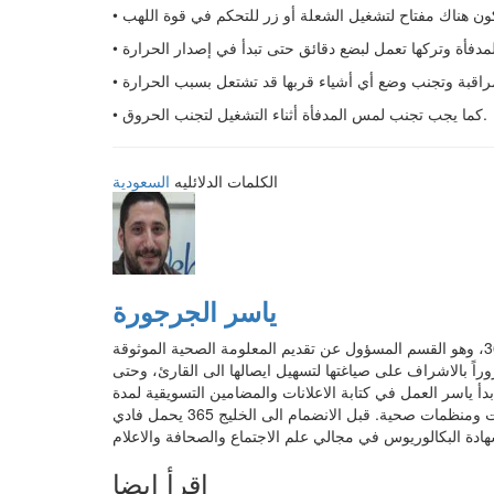
• كما يجب تجنب لمس المدفأة أثناء التشغيل لتجنب الحروق.
الكلمات الدلائليه
السعودية
ياسر الجرجورة
عمل ياسر كمدير سابق لقسم المحتوى والمضامين في موقع الخليج 365، وهو القسم المسؤول عن تقديم المعلومة الصحية الموثوقة
يار المضامين، مروراً بالاشراف على صياغتها لتسهيل ايصالها الى القارئ، وحتى
أكد من مراجعتها والمصادقة الطبية عليها وتقديمها لزوار الخليج 365. بدأ ياسر العمل في كتابة الاعلانات والمضامين التسويقية لمدة
خمس سنوات في مكاتب الدعاية والاعلان، عمل من خلالها مع عدة جهات ومنظمات صحية. قبل الانضمام الى الخليج 365 يحمل فادي
إقرأ ايضا