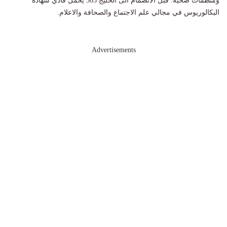
ومنظمات صحية. قبل الانضمام الى الخليج 365 يحمل فادي شهادة
البكالوريوس في مجالي علم الاجتماع والصحافة والاعلام.
Advertisements