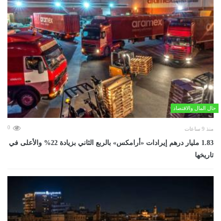
حال المال والاقتصاد
0
منذ 9 ساعات
‏1.83 مليار درهم إيرادات «أرامكس» بالربع الثاني بزيادة 22% والأعلى في
تاريخها