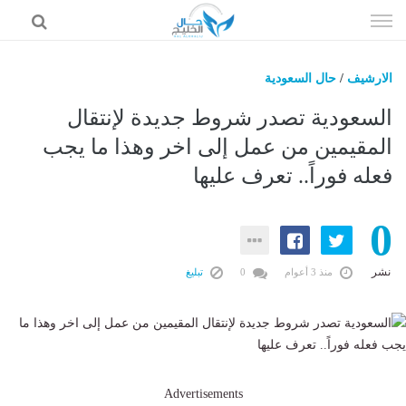
إذهب
الى
المحتوى
الارشيف
/
حال السعودية
حال السعودية
السعودية تصدر شروط جديدة لإنتقال
حال الإمارات
المقيمين من عمل إلى اخر وهذا ما يجب
فعله فوراً.. تعرف عليها
حال الرياضة
حال الثقافة والفن والمشاهير
0
حال المال والاقتصاد
نشر
منذ 3 أعوام
0
تبليغ
Advertisements