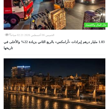
حال المال والاقتصاد
0
الخميس 06 أغسطس 2026 02:21 صباحاً
‏1.83 مليار درهم إيرادات «أرامكس» بالربع الثاني بزيادة 22% والأعلى في
تاريخها