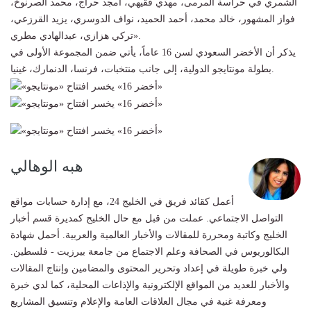
الشمري في حراسة المرمى، مهدي فقيهي، أمجد حراج، محمد الصرنوخ،
فواز المشهور، خالد محمد، أحمد الحميد، نواف الدوسري، يزيد القرزعي،
تركي هزازي، عبدالهادي مطري».
يذكر أن الأخضر السعودي لسن 16 عاماً، يأتي ضمن المجموعة الأولى في
بطولة مونتايجو الدولية، إلى جانب منتخبات، فرنسا، الدنمارك، غينيا.
هبه الوهالي
أعمل كقائد فريق في الخليج 24، مع إدارة حسابات مواقع
التواصل الاجتماعي. عملت من قبل مع حال الخليج كمديرة قسم أخبار
الخليج وكاتبة ومحررة للمقالات والأخبار العالمية والعربية. أحمل شهادة
البكالوريوس في الصحافة وعلم الاجتماع من جامعة بيرزيت - فلسطين.
ولي خبرة طويلة في إعداد وتحرير المحتوى والمضامين وإنتاج المقالات
والأخبار للعديد من المواقع الإلكترونية والإذاعات المحلية، كما لدي خبرة
ومعرفة غنية في مجال العلاقات العامة والإعلام وتنسيق المشاريع