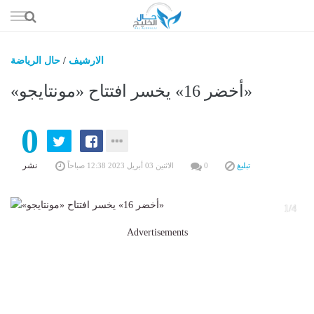
إذهب
الى
المحتوى
الارشيف
/
حال الرياضة
حال السعو
«أخضر 16» يخسر افتتاح «مونتايجو»
حال الإما
0
حال الري
حال الثقافة والفن والمشا
نشر
تبليغ
0
الاثنين 03 أبريل 2023 12:38 صباحاً
حال المال والاقت
1/4
Advertisements