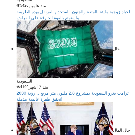
منذ عامين
5420
لحياة زوجية مليئة بالمتعة والجنون.. استخدم القرنفل بهذه الطريقة
واستمتع بالقوة الخارقة على الفراش
حال
السعودية
منذ 7 أشهر
4190
ترامب يغزو السعودية بمشروع 2.6 مليون متر مربع… رؤية 2030
تحقق طفرة عالمية مذهلة!
حال المال