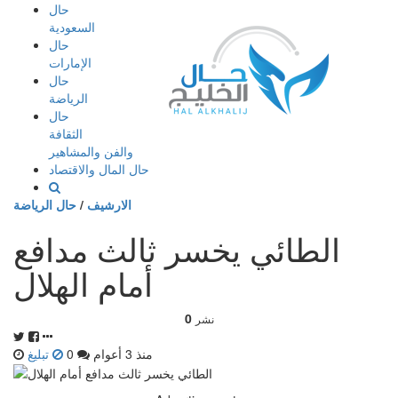
إذهب
حال
الى
السعودية
المحتوى
حال
الإمارات
حال
الرياضة
حال
الثقافة
والفن والمشاهير
حال المال والاقتصاد
الارشيف
/
حال الرياضة
الطائي يخسر ثالث مدافع
أمام الهلال
0
نشر
منذ 3 أعوام
0
تبليغ