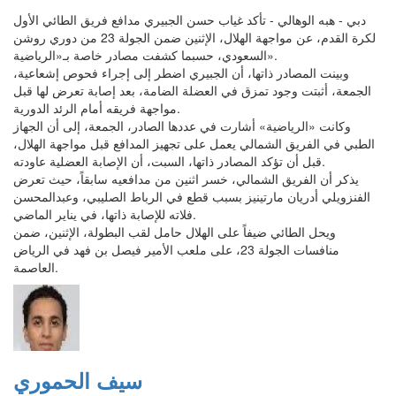
دبي - هبه الوهالي - تأكد غياب حسن الجبيري مدافع فريق الطائي الأول
لكرة القدم، عن مواجهة الهلال، الإثنين ضمن الجولة 23 من دوري روشن
السعودي، حسبما كشفت مصادر خاصة بـ«الرياضية».
وبينت المصادر ذاتها، أن الجبيري اضطر إلى إجراء فحوص إشعاعية،
الجمعة، أثبتت وجود تمزق في العضلة الضامة، بعد إصابة تعرض لها قبل
مواجهة فريقه أمام الرئد الدورية.
وكانت «الرياضية» أشارت في عددها الصادر، الجمعة، إلى أن الجهاز
الطبي في الفريق الشمالي يعمل على تجهيز المدافع قبل مواجهة الهلال،
قبل أن تؤكد المصادر ذاتها، السبت، أن الإصابة العضلية عاودته.
يذكر أن الفريق الشمالي، خسر اثنين من مدافعيه سابقاً، حيث تعرض
الفنزويلي أدريان مارتينيز بسبب قطع في الرباط الصليبي، وعبدالمحسن
فلاته للإصابة ذاتها، في يناير الماضي.
ويحل الطائي ضيفاً على الهلال حامل لقب البطولة، الإثنين، ضمن
منافسات الجولة 23، على ملعب الأمير فيصل بن فهد في الرياض
العاصمة.
سيف الحموري