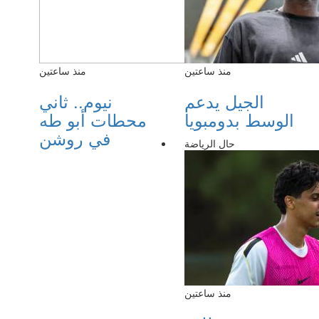
منذ ساعتين
منذ ساعتين
الجيل يدعم
نيوم.. ثاني
الوسط بدومبويا
محطات أبو طه
في روشن
حال الرياضة
منذ ساعتين