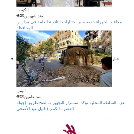
الكويت
منذ شهرين
20
محافظ الجهراء يتفقد سير اختبارات الثانوية العامة في مدارس
المحافظة
اخبار
اليمن
منذ عامين
20
تعز.. السلطة المحلية تؤكد استمرار التجهيزات لفتح طريق (جولة
القصر ـ الكمب) قبيل عيد الأضحى