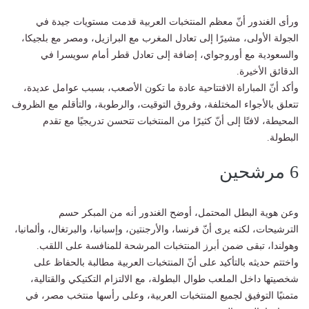
ورأى الغندور أنّ معظم المنتخبات العربية قدمت مستويات جيدة في
الجولة الأولى، مشيرًا إلى تعادل المغرب مع البرازيل، ومصر مع بلجيكا،
والسعودية مع أوروجواي، إضافة إلى تعادل قطر أمام سويسرا في
الدقائق الأخيرة.
وأكد أنّ المباراة الافتتاحية عادة ما تكون الأصعب، بسبب عوامل عديدة،
تتعلق بالأجواء المختلفة، وفروق التوقيت، والرطوبة، والتأقلم مع الظروف
المحيطة، لافتًا إلى أنّ كثيرًا من المنتخبات تتحسن تدريجيًا مع تقدم
البطولة.
6 مرشحين
وعن هوية البطل المحتمل، أوضح الغندور أنه من المبكر حسم
الترشيحات، لكنه يرى أنّ فرنسا، والأرجنتين، وإسبانيا، والبرتغال، وألمانيا،
وهولندا، تبقى ضمن أبرز المنتخبات المرشحة للمنافسة على اللقب.
واختتم حديثه بالتأكيد على أنّ المنتخبات العربية مطالبة بالحفاظ على
شخصيتها داخل الملعب طوال البطولة، مع الالتزام التكتيكي والقتالية،
متمنيًا التوفيق لجميع المنتخبات العربية، وعلى رأسها منتخب مصر، في