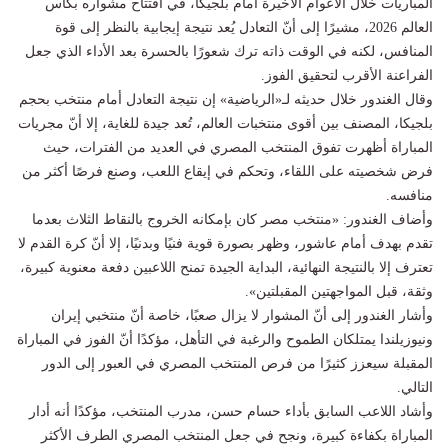
المباريات خلال الأعوام الأخيرة أمام بلجيكا، في افتتاح مشواره بكأس
العالم 2026، مشيرًا إلى أنّ التعادل يُعد نتيجة إيجابية بالنظر إلى قوة
المنافس، لكنه في الوقت ذاته ترك شعورًا بالحسرة بعد الأداء الذي جعل
الفراعنة الأقرب لتحقيق الفوز.
وقال الغندور خلال حديثه لـ«الرياضية» إن نتيجة التعادل أمام منتخب بحجم
بلجيكا، المصنف بين أقوى منتخبات العالم، تُعد جيدة للغاية، إلا أنّ مجريات
المباراة أظهرت تفوق المنتخب المصري في العديد من الفترات، حيث
فرض شخصيته على اللقاء، وتحكم في إيقاع اللعب، وصنع فرصًا أكثر من
منافسه.
وأضاف الغندور: «منتخب مصر كان بإمكانه الخروج بالنقاط الثلاث بعدما
تقدم بهدف أمام عاشور، وظهر بصورة قوية فنيًا وبدنيًا، إلا أنّ كرة القدم لا
تعترف إلا بالنتيجة النهائية، البداية الجيدة تمنح اللاعبين دفعة معنوية كبيرة،
وثقة، قبل المواجهتين المقبلتين».
وأشار الغندور إلى أنّ المشوار لا يزال صعبًا، خاصة أنّ منتخبي إيران
ونيوزيلندا يمتلكان الطموح والرغبة في التأهل، مؤكدًا أنّ الفوز في المباراة
المقبلة سيعزز كثيرًا من فرص المنتخب المصري في العبور إلى الدور
التالي.
وأشاد اللاعب السابق بأداء حسام حسن، مدرب المنتخب، مؤكدًا أنه أدار
المباراة بكفاءة كبيرة، ونجح في جعل المنتخب المصري الطرف الأكثر