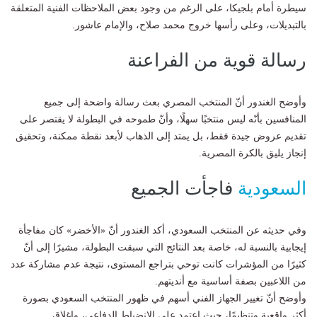
سيطرة أمام بلجيكا، على الرغم من وجود بعض الملاحظات الفنية المتعلقة
بالتبديلات، وعلى رأسها خروج محمد صلاح، والإمام عاشور.
رسالة قوية من الفراعنة
وأوضح الغندور أنّ المنتخب المصري بعث رسالة واضحة إلى جميع
المنافسين بأنّه ليس منتخبًا سهلًا، وأنّ طموحه في البطولة لا يقتصر على
تقديم عروض جيدة فقط، بل يمتد إلى الذهاب لأبعد نقطة ممكنة، وتحقيق
إنجاز يليق بالكرة المصرية.
السعودية
فاجأت الجميع
وفي حديثه عن المنتخب السعودي، أكد الغندور أنّ «الأخضر» كان مفاجأة
إيجابية بالنسبة له، خاصة بعد النتائج التي سبقت البطولة، مشيرًا إلى أنّ
كثيرًا من المؤشرات كانت توحي بتراجع المستوى، نتيجة عدم مشاركة عدد
من اللاعبين بصفة أساسية مع أنديتهم.
وأوضح أنّ تغيير الجهاز الفني أسهم في ظهور المنتخب السعودي بصورة
أكثر واقعية وتنظيمًا، حيث اعتمد على الانضباط الدفاعي، وإغلاق