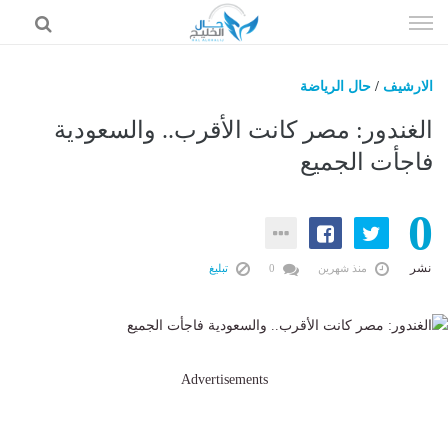
إذهب
الى
المحتوى
الارشيف
/
حال الرياضة
حال السعودية
الغندور: مصر كانت الأقرب.. والسعودية
حال الإمارات
فاجأت الجميع
حال الرياضة
0
حال الثقافة والفن والمشاهير
حال المال والاقتصاد
نشر
منذ شهرين
0
تبليغ
Advertisements