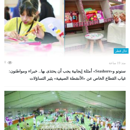
حال قطر
0
منذ 19 ساعة
سنونو و«Seashore» أمثلة إيجابية يجب أن يحتذى بها.. خبراء ومواطنون:
غياب القطاع الخاص عن «الأنشطة الصيفية» يثير التساؤلات