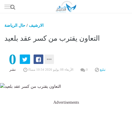
إذهب
الى
المحتوى
الارشيف
/
حال الرياضة
حال السعو
التعاون يقترب من كسر عقد بلعيد
حال الإما
0
حال الري
حال الثقافة والفن والمشا
نشر
تبليغ
0
الأربعاء 08 يوليو 2026 10:54 مساءً
حال المال والاقت
Advertisements