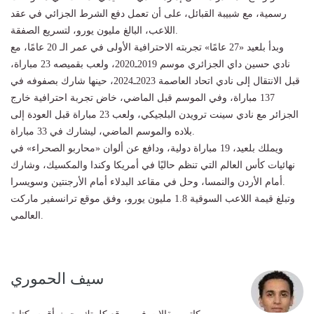
رسمية، مع شبيبة القبائل، على أن تعمل دفع الشرط الجزائي في عقد
اللاعب، البالغ مليون يورو، لتسريع الصفقة.
وبدأ بلعيد «27 عامًا» تجربته الاحترافية الأولى في عمر الـ 20 عامًا، مع
نادي حسين داي الجزائري موسم 2019ـ2020، ولعب بقميصه 23 مباراة،
قبل الانتقال إلى نادي اتحاد العاصمة 2023ـ2024، حينها شارك بصفوفه في
137 مباراة، وفي الموسم قبل الماضي، خاض تجربة احترافية خارج
الجزائر مع نادي سينت ترويدن البلجيكي، ولعب 23 مباراة قبل العودة إلى
بلاده والموسم الماضي، ليشارك في 33 مباراة.
ويملك بلعيد، 19 مباراة دولية، ودافع عن ألوان «محاربو الصحراء» في
نهائيات كأس العالم التي تنظم حاليًا في أمريكا وكندا والمكسيك، وشارك
أمام الأردن والنمسا، وحل في مقاعد البدلاء أمام الأرجنتين وسويسرا.
وتبلغ قيمة اللاعب السوقية 1.8 مليون يورو، وفق موقع ترانسفير ماركت
العالمي.
سيف الحموري