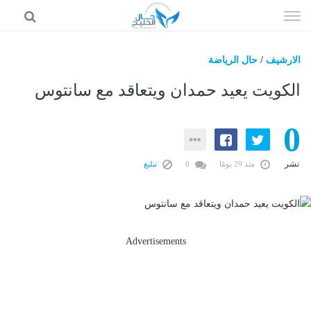
إذهب
الى
المحتوى
الارشيف
/
حال الرياضة
حال السعودية
الكويت يعيد حمدان ويتعاقد مع سانتوس
حال الإمارات
0
حال الرياضة
حال الثقافة والفن والمشاهير
نشر
منذ 29 يومًا
0
تبليغ
حال المال والاقتصاد
Advertisements