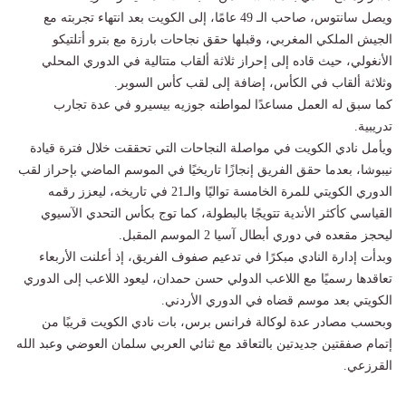
ويصل سانتوس، صاحب الـ 49 عامًا، إلى الكويت بعد انتهاء تجربته مع
الجيش الملكي المغربي، وقبلها حقق نجاحات بارزة مع بترو أتلتيكو
الأنغولي، حيث قاده إلى إحراز ثلاثة ألقاب متتالية في الدوري المحلي
وثلاثة ألقاب في الكأس، إضافة إلى لقب كأس السوبر.
كما سبق له العمل مساعدًا لمواطنه جوزيه بيسيرو في عدة تجارب
تدريبية.
ويأمل نادي الكويت في مواصلة النجاحات التي تحققت خلال فترة قيادة
نيبوشا، بعدما حقق الفريق إنجازًا تاريخيًا في الموسم الماضي بإحراز لقب
الدوري الكويتي للمرة الخامسة تواليًا والـ21 في تاريخه، ليعزز رقمه
القياسي كأكثر الأندية تتويجًا بالبطولة، كما توج بكأس التحدي الآسيوي
ليحجز مقعده في دوري أبطال آسيا 2 الموسم المقبل.
وبدأت إدارة النادي مبكرًا في تدعيم صفوف الفريق، إذ أعلنت الأربعاء
تعاقدها رسميًا مع اللاعب الدولي حسن حمدان، ليعود اللاعب إلى الدوري
الكويتي بعد موسم قضاه في الدوري الأردني.
وبحسب مصادر عدة لوكالة فرانس برس، بات نادي الكويت قريبًا من
إتمام صفقتين جديدتين بالتعاقد مع ثنائي العربي سلمان العوضي وعبد الله
القرزعي.