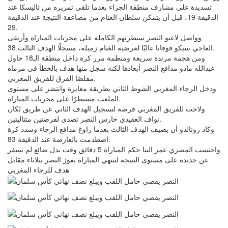
تسديدة على مشارف منطقة الجزاء بعدما تلقى تمريره من تاليسكا عند
الدقيقة 19، قبل أن يتمكن سلطان الغنام من مضاعفة النتيجة عند الدقيقة
29.
وواصل لاعبو النصر سيطرتهم الكاملة على مجريات المباراة وأرتقى
العاجي سيكو فوفانا عاليًا لعرضيه الغنام زميله، مسجلًا الهدف الثالث 38.
ومن هجمة مرتدة سريعة ومنظمة مرر كرة داخل منطقة الـ18 حاول
عبدالله مادو مدافع النصر أبعادها لكنه سجل منها هدف بالخطأ في مرماه
مقلصًا الفرق للفريق المغربي.
ودخل الرجاء المغربي الشوط الثاني بطريقة مغايرة وانتشر على مستوى
الملعب مسيطرًا على مجريات المباراة.
ولاحت للفريق المغربي فرصة لتسجيل الهدف الثاني عن طريق لكان
نواف العقيدي حارس النصر تصدى لفرصتين متتاليتين.
وكاد رونالدو أن يضيف الهدف الثالث بعدما راوغ مدافع الرجاء وسدد كرة
اصطدمت بالعارضة عند الدقيقة 83.
واحتسب المصري عمر البنا حكم المباراة 5 دقائق وقت بدل ضائع لم تسفر
عن جديدة على مستوى النتيجة لتنتهي المباراة بفوز النصر بثلاثاء مقابل
هدف للرجاء المغربي