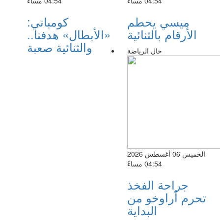
04:54 مساءً
04:54 مساءً
ميسي يحطم
كومباني:
الأرقام بالثنائية
«الأبطال» هدفنا..
والثنائية صعبة
حال الرياضة
الخميس 06 أغسطس 2026
04:54 مساءً
جراحة الفخذ
تحرم أراوخو من
البداية