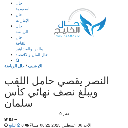
إذهب
حال
الى
السعودية
المحتوى
حال
الإمارات
حال
الرياضة
حال
الثقافة
والفن والمشاهير
حال المال والاقتصاد
الارشيف
/
حال الرياضة
النصر يقصي حامل اللقب
ويبلغ نصف نهائي كأس
سلمان
0
نشر
الأحد 06 أغسطس 2023 08:22 مساءً
0
تبليغ