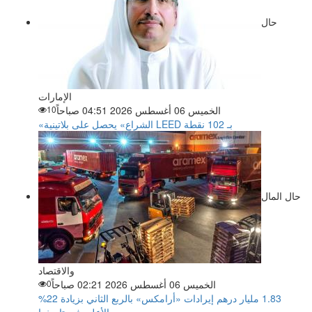
حال
الإمارات
الخميس 06 أغسطس 2026 04:51 صباحاً
10
«الشراع» يحصل على بلاتينية LEED بـ 102 نقطة
حال المال
والاقتصاد
الخميس 06 أغسطس 2026 02:21 صباحاً
0
‏1.83 مليار درهم إيرادات «أرامكس» بالربع الثاني بزيادة 22%
والأعلى في تاريخها