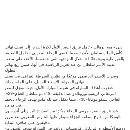
دبي - هبه الوهالي - تأهل فريق النصر الأول لكرة القدم، إلى نصف نهائي
كأس الملك سلمان للأندية بعدما أقصى الرجاء المغربي «حامل اللقب»،
بالفوز عليه بنتيجة«3-1»، خلال المواجهة التي جمعتهما، الأحد، على ملعب
مدينة الأمير سلطان بن عبدالعزيز الرياضية في أبها، ضمن ربع نهائي
البطولة.
وضرب الأصفر العاصمي موعدًا مع نظيره الشرطة العراقي في نصف
نهائي البطولة، الأربعاء المقبل، على الملعب ذاته.
حضرت أهداف المباراة في شوط المباراة الأول، حيث سجل للنصر
البرتغالي كريستيانورونالدو عند الدقيقة«19»، و سلطان الغنام«29»،
العاجي سيكو فوفانا«38»، بينما تكفل عبدالله مادو بهدف الرجاء بالخطأ
في مرماه.
هدد فريق النصر، مرمى الرجاء مبكرًا من تسديدة البرازيلي أندرسون
تاليسكا من خارج منطقة الجزاء سيطر عليها الحارس المغربي بعد مرور
دقيقتين على صافرة البداية.
ووضع الأسطورة البرتغالي كريستيانو رونالدو في المباراة بهدف السبق من