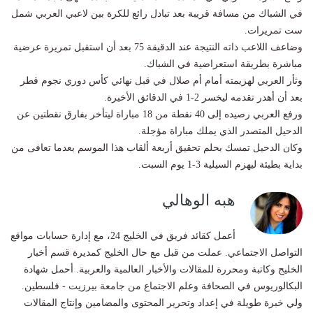
في الشباك من مسافة قريبة بعد تبادل رائع للكرة بين لاعبي العربي شمل
ست تمريرات.
وضاعف اللاعب ذاته النتيجة عند الدقيقة 75 بعد أن استقبل تمريرة عرضية
مباشرة بطريقة استعراضية في الشباك.
وثأر العربي لهزيمته أمام أم صلال في قبل نهائي كأس دوري نجوم قطر
بعد أن أهدر تقدمه ليخسر 2-1 في الدقائق الأخيرة.
ورفع العربي رصيده إلى 40 نقطة من 18 مباراة ليتأخر بفارق نقطتين عن
الدحيل المتصدر الذي يملك مباراة مؤجلة.
وكان الدحيل تمسك بحلم تحقيق أربعة ألقاب هذا الموسم بعدما تعافى من
بداية بطيئة ليهزم السيلية 3-1 يوم السبت.
هبه الوهالي
أعمل كقائد فريق في الخليج 24، مع إدارة حسابات مواقع
التواصل الاجتماعي. عملت من قبل مع حال الخليج كمديرة قسم أخبار
الخليج وكاتبة ومحررة للمقالات والأخبار العالمية والعربية. أحمل شهادة
البكالوريوس في الصحافة وعلم الاجتماع من جامعة بيرزيت - فلسطين.
ولي خبرة طويلة في إعداد وتحرير المحتوى والمضامين وإنتاج المقالات