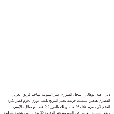
دبي - هبه الوهالي - سجل السوري عمر السومة مهاجم فريق العربي
القطري هدفين ليتشبث فريقه بحلم التتويج بلقب دوري نجوم قطر لكرة
القدم لأول مرة خلال 26 عاما وذلك بالفوز 2-0 على أم صلال، الإثنين.
وضع السومة العربي في المقدمة عند الدقيقة 32 بعدما أنهى هجمة منظمة