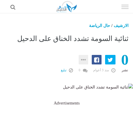
إذهب
الى
المحتوى
الارشيف
/
حال الرياضة
حال السعودية
ثنائية السومة تشدد الخناق على الدحيل
حال الإمارات
0
حال الرياضة
حال الثقافة والفن والمشاهير
نشر
منذ 3 أعوام
0
تبليغ
حال المال والاقتصاد
Advertisements