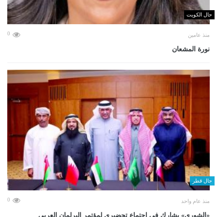
حال الكويت
0
منذ عامين
نورة المشعان
حال قطر
0
منذ عام واحد
«الشورى» يشارك في اجتماع تحضيري لمؤتمر البرلمان العربي