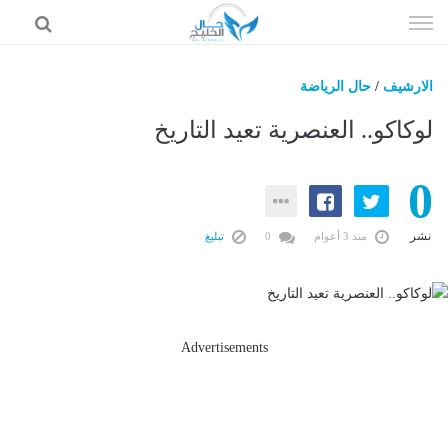
إذهب
الى
المحتوى
الارشيف
/
حال الرياضة
حال السعودية
لوكاكو.. العنصرية تعيد التاريخ
حال الإمارات
0
حال الرياضة
حال الثقافة والفن والمشاهير
نشر
منذ 3 أعوام
0
تبليغ
حال المال والاقتصاد
Advertisements