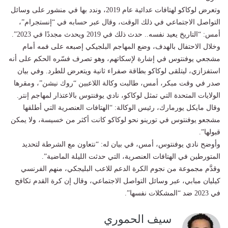
وتعرض لوكاكو لهتافات عدائية عام 2019، وندد بها في منشور على وسائل
التواصل الاجتماعي في ذلك الوقت، وقال عبر حسابه في “إنستجرام”،
أمس: “التاريخ يعيد نفسه.. حدث ذلك في 2019 ويحدث مجددًا في 2023”.
وخلال الاحتفال بالهدف، وضع المهاجم البلجيكي إصبعه على فمه أمام
مشجعي يوفنتوس في إشارة لإسكاتهم، وهو تصرف فسّره الحكم على أنه
استفزازي، ليتلقى لوكاكو بطاقة صفراء ثانية ويتعرض للطرد. وفي بيان
صدر في وقت مبكر، أمس، طالبت وكالة اللاعبين “روك نيشن”، ومقرها
الولايات المتحدة التي تمثل لوكاكو، نادي يوفنتوس بالاعتذار لمهاجم إنتر.
وقال مايكل يورمارك، رئيس الوكالة: “الهتافات العنصرية التي أطلقها
مشجعو يوفنتوس في تورينو نحو لوكاكو كانت أكثر من خسيسة، ولا يمكن
قبولها”.
وأوضح نادي يوفنتوس، أمس، في بيان له: “نتعاون مع الشرطة لتحديد
المتورطين في الهتافات العنصرية، التي حدثت الليلة الماضية”.
وقدَّم مجموعة من نجوم الكرة الدعم للاعب البليجكي، منهم الفرنسي
كيليان مبابي، عبر وسائل التواصل الاجتماعي، وقال إن كرة القدم تكافح
في 2023 ضد “المشكلات نفسها”.
سيف الحموري