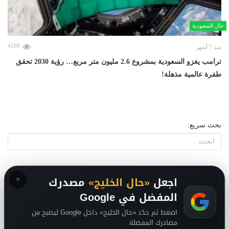
حال السعودية
4200
منذ 7 أشهر
ترامب يغزو السعودية بمشروع 2.6 مليون متر مربع… رؤية 2030 تحقق
طفرة عالمية مذهلة!
بحث سريع:
×
اجعل
«حال الخليج»
مصدرك
المفضل في Google
اضغط ثم حدّد «حال الخليج» داخل Google ليصبح من
مصادرك المفضلة.
2026
سياسة الخصوصية
-
حقوق الملكية الفكرية DMCA
-
من نحن
-