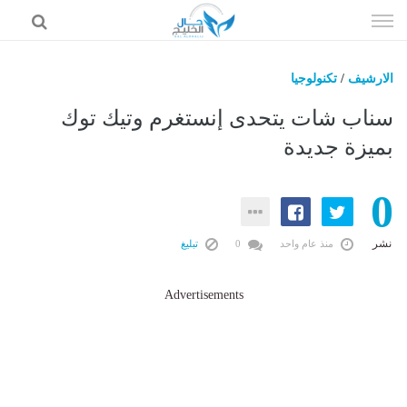
إذهب
الى
المحتوى
الارشيف
/
تكنولوجيا
حال السعودية
سناب شات يتحدى إنستغرم وتيك توك
حال الإمارات
بميزة جديدة
حال الرياضة
0
حال الثقافة والفن والمشاهير
حال المال والاقتصاد
نشر
منذ عام واحد
0
تبليغ
Advertisements