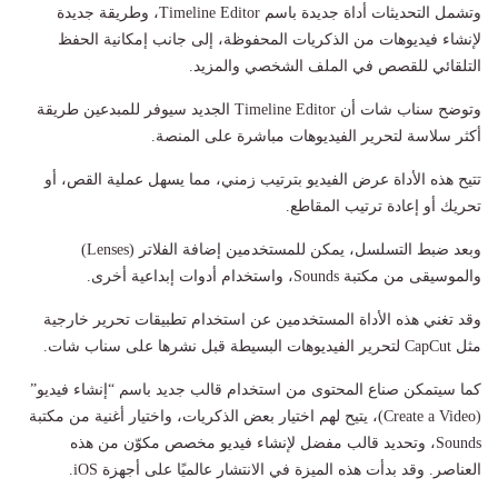
وتشمل التحديثات أداة جديدة باسم Timeline Editor، وطريقة جديدة
لإنشاء فيديوهات من الذكريات المحفوظة، إلى جانب إمكانية الحفظ
التلقائي للقصص في الملف الشخصي والمزيد.
وتوضح سناب شات أن Timeline Editor الجديد سيوفر للمبدعين طريقة
أكثر سلاسة لتحرير الفيديوهات مباشرة على المنصة.
تتيح هذه الأداة عرض الفيديو بترتيب زمني، مما يسهل عملية القص، أو
تحريك أو إعادة ترتيب المقاطع.
وبعد ضبط التسلسل، يمكن للمستخدمين إضافة الفلاتر (Lenses)
والموسيقى من مكتبة Sounds، واستخدام أدوات إبداعية أخرى.
وقد تغني هذه الأداة المستخدمين عن استخدام تطبيقات تحرير خارجية
مثل CapCut لتحرير الفيديوهات البسيطة قبل نشرها على سناب شات.
كما سيتمكن صناع المحتوى من استخدام قالب جديد باسم “إنشاء فيديو”
(Create a Video)، يتيح لهم اختيار بعض الذكريات، واختيار أغنية من مكتبة
Sounds، وتحديد قالب مفضل لإنشاء فيديو مخصص مكوّن من هذه
العناصر. وقد بدأت هذه الميزة في الانتشار عالميًا على أجهزة iOS.