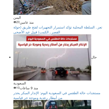
اليمن
منذ عامين
20
تعز.. السلطة المحلية تؤكد استمرار التجهيزات لفتح طريق (جولة
القصر ـ الكمب) قبيل عيد الأضحى
حال
السعودية
منذ 9 ساعات
10
مستجدات حالة الطقس في السعودية اليوم: الإنذار المبكر يحذر
من أمطار رعدية وموجة حر قياسية