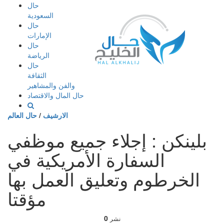
إذهب
حال
الى
السعودية
المحتوى
حال
الإمارات
حال
الرياضة
حال
الثقافة
والفن والمشاهير
حال المال والاقتصاد
الارشيف
/
حال العالم
بلينكن : إجلاء جميع موظفي
السفارة الأمريكية في
الخرطوم وتعليق العمل بها
مؤقتا
0
نشر