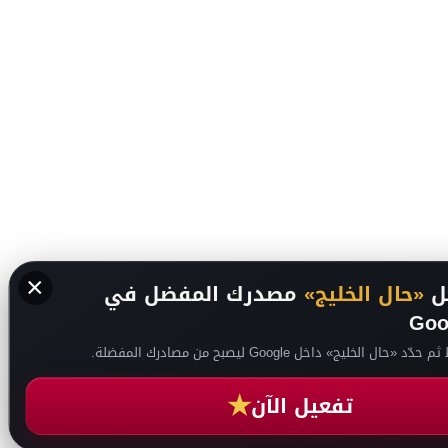
×
ل
«حال الخليج»
مصدرك المفضل في
Goo
ّد «حال الخليج» داخل Google ليصبح من مصادرك المفضلة.
★
تفعيل الآن