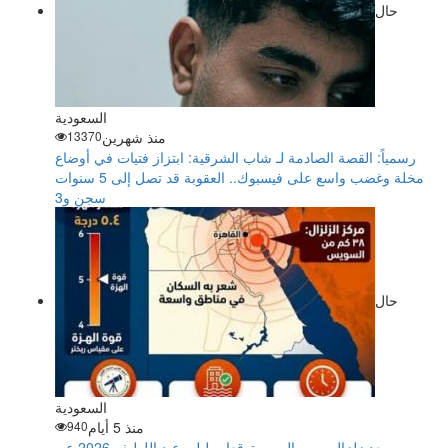
حال
السعودية
منذ شهرين
13370
رسمياً: القصة الصادمة لـ شاب الشرقية: ابتزاز فتيات في أوضاع
مخلة وغضب واسع على فيسبوك.. العقوبة قد تصل إلى 5 سنوات
سجن و3
حال
السعودية
منذ 5 أيام
940
بعد زلزال مصر اليوم.. توقعات ليلى عبد اللطيف 2026 عن