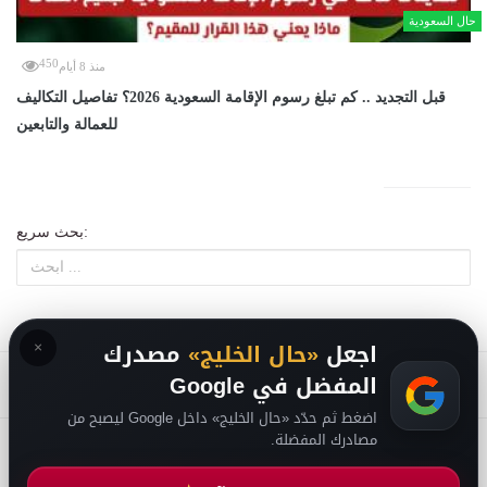
حال السعودية
450
منذ 8 أيام
قبل التجديد .. كم تبلغ رسوم الإقامة السعودية 2026؟ تفاصيل التكاليف
للعمالة والتابعين
بحث سريع:
×
اجعل
«حال الخليج»
مصدرك
المفضل في Google
اضغط ثم حدّد «حال الخليج» داخل Google ليصبح من
مصادرك المفضلة.
من نحن
-
-
حقوق الملكية الفكرية DMCA
سياسة الخصوصية
-
2026
فريق التحرير