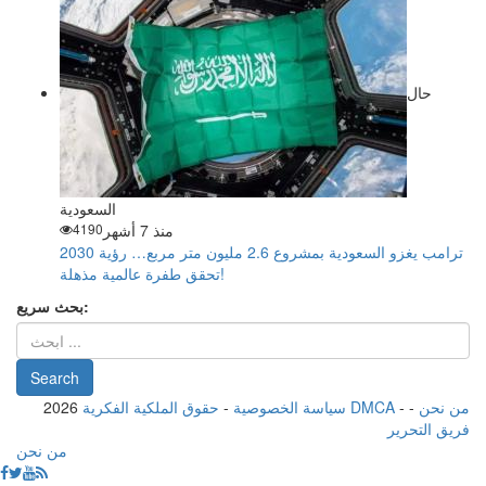
حال
السعودية
منذ 7 أشهر
4190
ترامب يغزو السعودية بمشروع 2.6 مليون متر مربع… رؤية 2030
تحقق طفرة عالمية مذهلة!
بحث سريع:
من نحن
-
-
حقوق الملكية الفكرية DMCA
سياسة الخصوصية
-
2026
فريق التحرير
من نحن