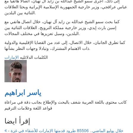
إلى ذلك، أجرى سمو الشيخ عبدالله بن زايد آل نهيان، اتصالاً هاتفياً مع
عباس عراقجي، وزير خارجية الجمهورية الإسلامية الإيرانية وبحثا العلاقات
الثنائية بين البلدين.
كما بحث سمو الشيخ عبدالله بن زايد آل نهيان، خلال اتصال هاتفي مع
إسبن بارث إيدي، وزير خارجية مملكة النرويج، العلاقات الثنائية بين
البلدين، وسبل تعزيزها في مختلف المجالات.
كما تطرق الجانبان، خلال الاتصال، إلى عدد من القضايا الإقليمية والدولية
ذات الاهتمام المشترك، وتبادلا وجهات النظر بشأنها.
الكلمات الدلائليه
الإمارات
ياسر ابراهيم
كاتب محتوى باللغة العربية شغف بالبحث والإطلاع بجانب دقة في مراعاة
قواعد اللغة وعلامات الترقيم
إقرأ ايضا
خلال يوليو الماضي.. 85506 طرود قدمتها الإمارات للأشقاء في غزة
-