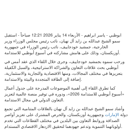
ابوظبي - ياسر ابراهيم - الأربعاء 14 يناير 2026 12:21 صباحاً - استقبل
سمو الشيخ عبدالله بن زايد آل نهيان، نائب رئيس مجلس الوزراء وزير
الخارجية، جمشيد خودجاييف، نائب رئيس الوزراء في جمهورية
أوزبكستان، وذلك على هامش مشاركته في أسبوع أبوظبي للاستدامة.
ورحب سموه بجمشيد خودجاييف، وجرى خلال اللقاء الذي عقد أمس في
أبوظبي بحث علاقات التعاون والشراكة الاستراتيجية، والسبل الكفيلة
بتعزيزها في مختلف المجالات، ومنها الاقتصادية والتجارية والاستثمارية،
إضافة إلى الطاقة المتجددة والبيئة والاستدامة.
كما تطرق اللقاء إلى أهمية الموضوعات المدرجة على جدول أعمال
«أسبوع أبوظبي للاستدامة 2026»، ودوره في توفير منصة عالمية لتعزيز
التعاون الدولي في مجال الاستدامة.
وأشاد سمو الشيخ عبدالله بن زايد آل نهيان بالعلاقات المتنامية التي تجمع
دولة
الإمارات
وجمهورية أوزبكستان، والحرص المشترك على تعزيز أواصر
الصداقة وروابط التعاون بين البلدين في مختلف القطاعات التي تخدم
أولوياتهما التنموية وتدعم جهودهما لتحقيق الازدهار الاقتصادي المستدام.