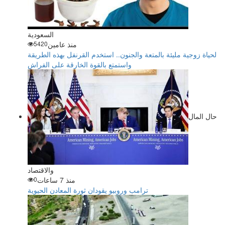
السعودية
منذ عامين
5420
لحياة زوجية مليئة بالمتعة والجنون.. استخدم القرنفل بهذه الطريقة
واستمتع بالقوة الخارقة على الفراش
حال المال
والاقتصاد
منذ 7 ساعات
0
ترامب وروبيو يقودان ثورة المعادن الحيوية