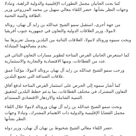
كما بحث الجانبان مجمل التطورات الإقليمية والدولية الراهنة، وتبادلا
وجهات النظر بشأنها. حضر اللقاء معالي سهيل بن محمد المزروعي وزير
الطاقة والبنية التحتية.
من جهة أخرى، استقبل سمو الشيخ عبدالله بن زايد آل نهيان، رونالد
لامولا، وزير العلاقات الدولية والتعاون في جمهورية جنوب أفريقيا.
وبحث سموه ورونالد لامولا، العلاقات الثنائية بين البلدين وسبل تعزيزها بما
يخدم مصالحهما المتبادلة.
كما استعرض الجانبان الفرص المتاحة لتطوير مسارات التعاون الثنائي في
عدد من القطاعات، ومنها الاقتصادية والتجارية والاستثمارية.
ورحب سمو الشيخ عبدالله بن زايد آل نهيان برونالد لامولا، مؤكداً عمق
علاقات الصداقة التي تجمع البلدين.
كما أشار سموه إلى الحرص على استثمار الفرص المتاحة لدفع آفاق
التعاون المشترك في مختلف القطاعات، بما يدعم خطط البلدين لتحقيق
التنمية الشاملة والازدهار الاقتصادي المستدام.
وبحث سمو الشيخ عبدالله بن زايد آل نهيان ورونالد لامولا خلال اللقاء
مجمل القضايا الإقليمية والدولية ذات الاهتمام المشترك، وتبادلا وجهات
النظر بشأنها.
حضر اللقاء معالي الشيخ شخبوط بن نهيان آل نهيان، وزير دولة.