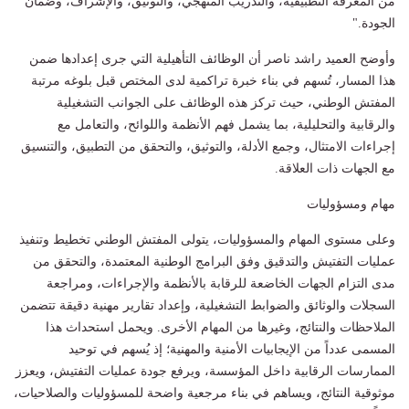
من المعرفة التطبيقية، والتدريب المنهجي، والتوثيق، والإشراف، وضمان
الجودة."
وأوضح العميد راشد ناصر أن الوظائف التأهيلية التي جرى إعدادها ضمن
هذا المسار، تُسهم في بناء خبرة تراكمية لدى المختص قبل بلوغه مرتبة
المفتش الوطني، حيث تركز هذه الوظائف على الجوانب التشغيلية
والرقابية والتحليلية، بما يشمل فهم الأنظمة واللوائح، والتعامل مع
إجراءات الامتثال، وجمع الأدلة، والتوثيق، والتحقق من التطبيق، والتنسيق
مع الجهات ذات العلاقة.
مهام ومسؤوليات
وعلى مستوى المهام والمسؤوليات، يتولى المفتش الوطني تخطيط وتنفيذ
عمليات التفتيش والتدقيق وفق البرامج الوطنية المعتمدة، والتحقق من
مدى التزام الجهات الخاضعة للرقابة بالأنظمة والإجراءات، ومراجعة
السجلات والوثائق والضوابط التشغيلية، وإعداد تقارير مهنية دقيقة تتضمن
الملاحظات والنتائج، وغيرها من المهام الأخرى. ويحمل استحداث هذا
المسمى عدداً من الإيجابيات الأمنية والمهنية؛ إذ يُسهم في توحيد
الممارسات الرقابية داخل المؤسسة، ويرفع جودة عمليات التفتيش، ويعزز
موثوقية النتائج، ويساهم في بناء مرجعية واضحة للمسؤوليات والصلاحيات،