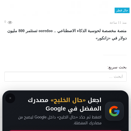
حال قطر
0
منذ 11 ساعة
منصة مخصصة لحوسبة الذكاء الاصطناعي .. ooredoo تستثمر 800 مليون
دولار في «زانكور»
بحث سريع:
×
اجعل
«حال الخليج»
مصدرك
المفضل في Google
اضغط ثم حدّد «حال الخليج» داخل Google ليصبح من
مصادرك المفضلة.
2026
سياسة الخصوصية
-
حقوق الملكية الفكرية DMCA
-
من نحن
-