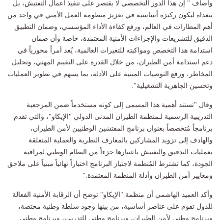
وأضاف " إن هذا الدور التخصصي لا يقتصر على تنفيذ أعمال التفتيش، بل
يتعداه ليكون ركيزة أساسية في تعزيز منظومة العمل الأمني في واحد من
أهم المطارات في العالم، ورفع كفاءة الأداء المؤسسي، وضمان التطبيق
الدقيق للتشريعات والإجراءات الأمنية المعتمدة، خاصة وأن ضمان
استدامة هذا التخصص ومواكبته للتغيرات العالمية، يُعد أمراً محورياً في
دعم استدامة أمن الطيران، من خلال القدرة على التقييم المهني، وتحليل
المخاطر، ورفع التوصيات المبنية على الأدلة، بما يسهم في تطوير العمليات
وتحسين الجاهزية التشغيلية".
وقال "تستند أهمية هذا المسمى إلى كونه مستخدماً ضمن المرجعية
التدريبية الرسمية لـمنظمة الطيران المدني الدولي "الإيكاو"، والتي تقدم
برنامجاً مُتخصصاً بعنوان برنامج المفتشين الوطنيين لأمن الطيران،
والهادف إلى تزويد المشاركين بالمعارف النظرية والعملية المتعلقة
بعمليات التدقيق والتفتيش باعتبارها جزءاً من النظام الوطني لمراقبة
الجودة، كما تشترط المُنظمة لاجتياز البرنامج اختباراً نهائياً مبنياً على ملاحق
ومعايير أمن الطيران وأدلة المنظمة المعتمدة."
وأكد العميد الهاشمي أن منظمة "الإيكاو" توضح أن الرقابة الأمنية الفعالة
للدول تقوم على عناصر أساسية، من بينها وجود سلطة وطنية مختصة،
وبرنامج وطني لأمن الطيران، وبرنامج وطني للتدريب، وبرنامج وطني