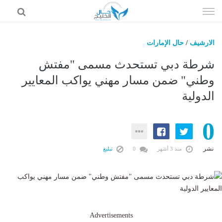
إذهب
الى
المحتوى
الارشيف
/
حال الإمارات
حال السعودية
شرطة دبي تستحدث مسمى "مفتش
حال الإمارات
وطني" ضمن مسار مهني يواكب المعايير
الدولية
حال الرياضة
حال الثقافة والفن والمشاهير
0
حال المال والاقتصاد
نشر
منذ 3 أشهر
0
تبليغ
Advertisements