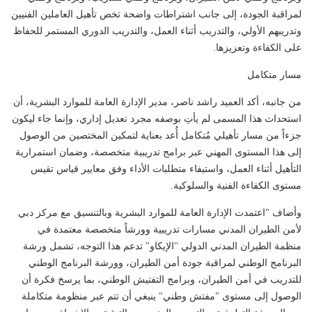
لمراقبة الجودة، إلى جانب اشتراطات واضحة تخص تأهيل العاملين الفنيين
وتدريبهم الأولي، والتدريب أثناء العمل، والتدريب الدوري المستمر للحفاظ
على الكفاءة وتعزيزها.
مسار متكامل
من جانبه، أكد العميد راشد ناصر، مدير الإدارة العامة للموارد البشرية، أن
استحداث هذا المسمى لم يأتِ بوصفه مجرد تعديل إداري، وإنما جاء ليكون
جزءاً من مسار تأهيلي مُتكامل أُعد بعناية لتمكين المختصين من الوصول
إلى هذا المستوى المهني عبر برامج تدريبية متخصصة، وضمان استمرارية
التأهيل أثناء العمل، واستيفاء متطلبات الأداء وفق معايير قياس تقيس
مستوى الكفاءة الفنية والسلوكية.
وأضاف "اعتمدت الإدارة العامة للموارد البشرية وبالتنسيق مع مركز دبي
لأمن الطيران المدني مسارات تدريبية وورشاً متخصصة معتمدة في
منظمة الطيران المدني الدولي "الإيكاو" تدعم هذا التوجه، تشمل ورشة
البرنامج الوطني لمراقبة جودة أمن الطيران، وورشة البرنامج الوطني
للتدريب في أمن الطيران، وبرامج التفتيش الوطني، بما يرسخ فكرة أن
الوصول إلى مستوى "مفتش وطني" ينبغي أن تتم عبر منظومة متكاملة