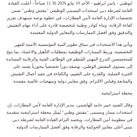
ابوظبي - ياسر ابراهيم - الأحد 10 مايو 2026 11:36 صباحاً - أعلنت القيادة
العامة لشرطة دبي استحداث المسمى الوظيفي "مفتش وطني" ضمن
تخصصات الإدارة العامة لأمن المطارات، في خطوة نوعية تستهدف تعزيز
كفاءة الرقابة، وبناء كوادر وطنية مُتخصصة قادرة على أداء مهام التفتيش
والتدقيق وفق أفضل الممارسات والمعايير الدولية المعتمدة.
ويأتي هذا الاستحداث في سياق تطوير البنية المؤسسية الأمنية للمهن
التخصصية، وربط المسارات الوظيفية بمتطلبات التأهيل والاعتماد، بما يتيح
للمتخصصين التدرج المهني المُنظم في الوظائف الفنية والرقابية المساندة
إلى مستوى المفتش الوطني، بوصفه دوراً تخصصياً محورياً يعتمد على
الخبرة العملية، والقدرة على التقييم، والكفاءة في تنفيذ أعمال التفتيش
والمتابعة وقياس الالتزام، وفق معايير دولية ومنهجيات عالمية معتمدة.
محطة استراتيجية
وقال العميد خبير حامد الهاشمي، مدير الإدارة العامة لأمن المطارات، إن
استحداث مسار ومسمى "مفتش وطني" يُمثل محطة استراتيجية متقدمة
في منظومة أمن المطارات، ويجسد التزام القيادة العامة لشرطة دبي
بتبني أعلى معايير الحوكمة والرقابة وفق أفضل الممارسات الدولية.