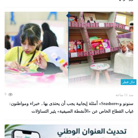
حال قطر
0
منذ 11 ساعة
سنونو و«Seashore» أمثلة إيجابية يجب أن يحتذى بها.. خبراء ومواطنون:
غياب القطاع الخاص عن «الأنشطة الصيفية» يثير التساؤلات