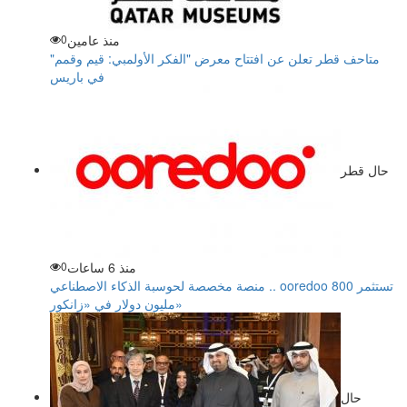
منذ عامين
0
متاحف قطر تعلن عن افتتاح معرض "الفكر الأولمبي: قيم وقمم"
في باريس
حال قطر
منذ 6 ساعات
0
منصة مخصصة لحوسبة الذكاء الاصطناعي .. ooredoo تستثمر 800
مليون دولار في «زانكور»
حال