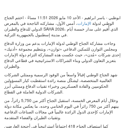
ابوظبي - ياسر ابراهيم - الأحد 10 مايو 2026 11:51 مساءً - اختتم الجناح
الوطني لدولة
الإمارات
، أمس الأول، مشاركته الناجحة في بالمعرض
الدولي للدفاع والطيران SAHA 2026، الذي أُقيم على مدار خمسة أيام
في مدينة إسطنبول بالجمهورية التركية.
وجاءت مشاركة الجناح الوطني لدولة الإمارات بدعم من وزارة الدفاع
ومجلس التوازن للتمكين الدفاعي «توازن»، وبتنظيم مجموعة «أدنيك»
إحدى شركات «مُدن»، حيث عكست هذه المشاركة التزام دولة الإمارات
بتعزيز التعاون الدولي وبناء الشراكات الاستراتيجية في قطاعي الدفاع
والطيران.
شهد الجناح الوطني إقبالاً واسعاً من الوفود الرسمية وممثلي الشركات
العالمية المتخصصة، ليشكّل منصة رائدة استقطبت كبار المسؤولين
الحكوميين والقادة العسكريين وخبراء تقنيات الدفاع وممثلي أبرز
الشركات الدولية العاملة في القطاع.
وخلال أيام المعرض الخمسة، استقبل الجناح أكثر من 5,750 زائراً، من
بينهم أكثر من 750 زائراً في اليوم الختامي وحده، ما يعكس مكانة دولة
الإمارات كإحدى الدول الرائدة عالمياً في مجالات الصناعات الدفاعية
وتقنيات الطيران والفضاء المتقدمة.
كما استضاف الجناح 418 اجتماعاً استراتيجياً في أجنحة العارضين