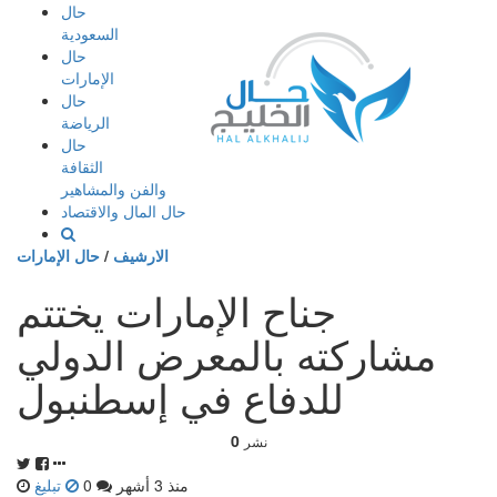
إذهب
حال
الى
السعودية
المحتوى
حال
الإمارات
حال
الرياضة
حال
الثقافة
والفن والمشاهير
حال المال والاقتصاد
الارشيف
/
حال الإمارات
جناح الإمارات يختتم
مشاركته بالمعرض الدولي
للدفاع في إسطنبول
0
نشر
منذ 3 أشهر
0
تبليغ