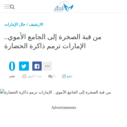
إذهب
الى
المحتوى
الارشيف
/
حال الإمارات
حال السعو
من قبة الصخرة إلى الجامع الأموي..
حال الإما
الإمارات ترمم ذاكرة الحضارة
حال الري
0
حال الثقافة والفن والمشا
حال المال والاقت
نشر
تبليغ
0
منذ 3 أشهر
Advertisements