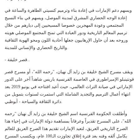
ويسهم دعم الإمارات في إعادة بناء وترميم كنسيتي الطاهرة والساعة في
إعادة الوجه الحضاري المشرق لمدينة الموصل، ويسهم في بناء النسيج
المجتمعي وعودة المهجرين خصوصا المسيحيين إلى ديارهم من خلال
ترميم المعالم التاريخية ودور العبادة التي تمنح المجتمع الموصلي هويته
وروحه بعد أن حاول الإرهابيون جعلها أحادية اللون ومحو الهوية الثقافية
والتاريخ الحضاري والإنساني للمدينة.
- قصر خليفة..
ويقف مسرح الشيخ خليفة بن زايد آل نهيان، "رحمه الله"، أو مسرح قصر
فونتينبلو الإمبراطوري في العاصمة الفرنسية باريس شاهداً آخر على الدور
الإماراتي في صيانة التراث العالمي، حيث أعيد افتتاحه في يونيو 2019 بعد
انتهاء أعمال الترميم والتجديد الشاملة التي استمرت لسنوات بتمويل من
دائرة الثقافة والسياحة - أبوظبي.
وأطلقت الحكومة الفرنسية اسم الشيخ خليفة بن زايد آل نهيان "رحمه
الله"، على المسرح تقديراً وعرفاناً بمساهمة دولة الإمارات في إحياء هذا
الصرح التاريخي العريق، لتعيد الإمارات تقديم هذا الصرح العريق للعالم
بكامل ألقه وفنه بعد فترة إغلاق تجاوزت الـ100 عام، ويكتسب المسرح