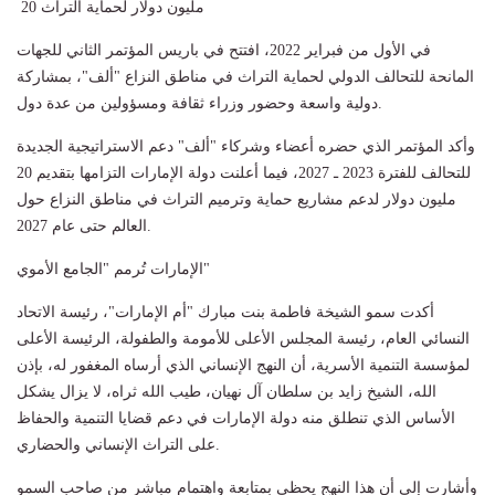
20 مليون دولار لحماية التراث
في الأول من فبراير 2022، افتتح في باريس المؤتمر الثاني للجهات
المانحة للتحالف الدولي لحماية التراث في مناطق النزاع "ألف"، بمشاركة
دولية واسعة وحضور وزراء ثقافة ومسؤولين من عدة دول.
وأكد المؤتمر الذي حضره أعضاء وشركاء "ألف" دعم الاستراتيجية الجديدة
للتحالف للفترة 2023 ـ 2027، فيما أعلنت دولة الإمارات التزامها بتقديم 20
مليون دولار لدعم مشاريع حماية وترميم التراث في مناطق النزاع حول
العالم حتى عام 2027.
الإمارات تُرمم "الجامع الأموي"
أكدت سمو الشيخة فاطمة بنت مبارك "أم الإمارات"، رئيسة الاتحاد
النسائي العام، رئيسة المجلس الأعلى للأمومة والطفولة، الرئيسة الأعلى
لمؤسسة التنمية الأسرية، أن النهج الإنساني الذي أرساه المغفور له، بإذن
الله، الشيخ زايد بن سلطان آل نهيان، طيب الله ثراه، لا يزال يشكل
الأساس الذي تنطلق منه دولة الإمارات في دعم قضايا التنمية والحفاظ
على التراث الإنساني والحضاري.
وأشارت إلى أن هذا النهج يحظى بمتابعة واهتمام مباشر من صاحب السمو