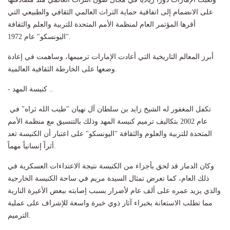
على الانضمام إلى اتفاقية حماية التراث العالمي الثقافي والطبيعي التي
أقرها المؤتمر العام لمنظمة الأمم المتحدة للتربية والعلم والثقافة
"اليونسكو" عام 1972.
أبرز المعالم التاريخية التي أعادت الإمارات ترميمها، وساهمت في إعادة
وضعها على الخارطة الثقافية العالمية.
- كنيسة المهد ..
تكفل المغفور له الشيخ زايد بن سلطان آل نهيان "طيب الله ثراه" في
عام 2002 بتكاليف ترميم كنيسة المهد وذلك بالتنسيق مع منظمة الأمم
المتحدة للتربية والعلوم والثقافة "اليونسكو" على اعتبار أن الكنيسة تعد
أثراً إنسانياً مهماً.
وكان الدمار قد لحق بأجزاء من الكنيسة نتيجة الاعتداءات العسكرية في
ذلك العام، كما تعرض تمثال السيدة مريم في ساحة الكنيسة الخارجية
والذي يزيد عمره على ألف عام لأضرار بسبب إصابته ببعض الأعيرة النارية
مما تطلب الاستعانة بخبراء آثار ذوي خبرة واسعة للإشراف على عملية
الترميم.