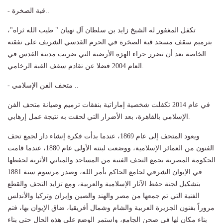
- قبة الصخرة..
تكفل المغفور له الشيخ زايد بن سلطان آل نهيان " طيب الله ثراه"،
بترميم سقف مسجد قبة الصخرة في الحرم القدسي الشريف على نفقته
الخاصة بعد أن تضرر جراء الهزة الأرضية التي ضربت مدينة القدس في
العام 2004 فضلا عن تقادم سقف القبة الرخامي.
- متحف الفن الإسلامي ..
في عام 2014 تكفلت شخصية إماراتية بنفقات ترميم وصيانة متحف الفن
الإسلامي بالقاهرة، بعد الأضرار التي لحقت به نتيجة عمل إرهابي.
ويعود المتحف إلى عام 1869، عندما بدأت فكرة إنشاء دار لجمع تحف
الفنون من العمائر الإسلامية، ووضعت لبنته الأولى عام 1880، عندما قامت
الحكومة المصرية بجمع التحف الفنية من المساجد والمباني الأثرية لحفظها
في الإيوان الشرقي لجامع الحاكم بأمر الله، وصدر مرسوم سنة 1881
بتشكيل لجنة حفظ الآثار الإسلامية والعربية، ومع تزايد التحف والقطع
الفنية التي تم جمعها من مصر والهند والصين وإيران وتركيا والأندلس
مروراً بفنون الجزيرة العربية والشام وشمال أفريقيا، ضاق الإيوان بها، فتم
بناء مكان لها في صحن الجامع، واستمر الوضع على هذه الحال حتى بناء