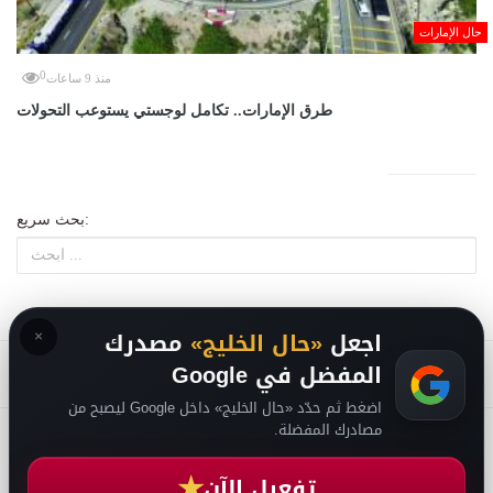
حال الإمارات
0
منذ 9 ساعات
طرق الإمارات.. تكامل لوجستي يستوعب التحولات
بحث سريع:
×
اجعل
«حال الخليج»
مصدرك
المفضل في Google
اضغط ثم حدّد «حال الخليج» داخل Google ليصبح من
مصادرك المفضلة.
من نحن
-
-
حقوق الملكية الفكرية DMCA
سياسة الخصوصية
-
2026
فريق التحرير
★
تفعيل الآن
من نحن