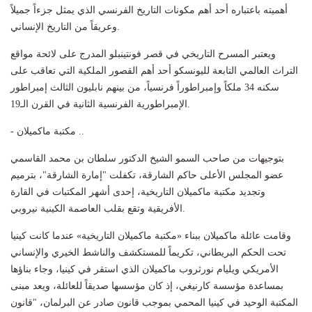
أهميته باعتباره أحد أهم مكونات التاريخ الفرنسي الذي يمثل جزءاً جميلاً
وعريقاً من التاريخ الإنساني.
ويعتبر المسرح التاريخي في قصر فونتينبلو المدرج على لائحة مواقع
التراث العالمي التابعة لليونسكو أحد أهم القصور الملكية التي تعاقب على
سكنه 34 ملكاً وإمبراطوراً فرنسياً، من بينهم نابليون الثالث إمبراطور
الإمبراطورية الفرنسية الثانية في القرن الـ19.
- مكتبة ماكميلان ..
بتوجيهات من صاحب السمو الشيخ الدكتور سلطان بن محمد القاسمي
عضو المجلس الأعلى حاكم الشارقة، تكفلت "إمارة الشارقة"، بترميم
وتجديد مكتبة ماكميلان التاريخية، إحدى أشهر المكتبات في القارة
الأفريقية وتقع بقلب العاصمة الكينية نيروبي.
وقامت عائلة ماكميلان ببناء «مكتبة ماكميلان التاريخية» عندما كانت كينيا
تحت الحكم البريطاني، تكريماً للمستكشف والناشط الخيري والإنساني
الأمريكي ويليام نورثروب ماكميلان الذي استقر في كينيا، وجاء بناؤها
بمساعدة مؤسسة كارنيغي، إذ كان مؤسسها صديقاً للعائلة، ويعد مبنى
المكتبة الوحيد في كينيا المحمي بموجب قانون صادر عن البرلمان، "قانون