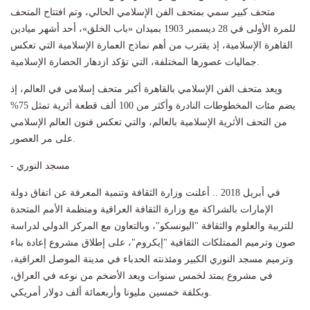
متحف كبير سمي بمتحف الفن الإسلامي الحالي، وتم افتتاح المتحف
للمرة الأولى في 28 ديسمبر 1903 بميدان «باب الخلق»، أحد أشهر ميادين
القاهرة الإسلامية، إذ يقترب من أهم نماذج العمارة الإسلامية التي تعكس
جماليات عصورها المختلفة، التي تؤكد ازدهار الحضارة الإسلامية.
ويعد متحف الفن الإسلامي بالقاهرة أكبر متحف إسلامي في العالم، إذ
يضم مئات المخطوطات النادرة وأكثر من 100 ألف قطعة أثرية تمثل 75%
من التحف الأثرية الإسلامية بالعالم، والتي تعكس فنون العالم الإسلامي
على مر العصور.
- مسجد النوري
في أبريل 2018 .. أعلنت وزارة الثقافة وتنمية المعرفة عن اتفاق دولة
الإمارات بالشراكة مع وزارة الثقافة العراقية ومنظمة الأمم المتحدة
للتربية والعلوم والثقافة "اليونسكو"، وبالتعاون مع المركز الدولي لدراسة
صون وترميم الممتلكات الثقافية "إيكروم"، على إطلاق مشروع إعادة بناء
وترميم مسجد النوري الكبير ومئذنته الحدباء في مدينة الموصل العراقية،
في مشروع يمتد لخمس سنوات ويعد الأضخم من نوعه في العراق،
وبكلفة خمسين مليونا وأربعمائة ألف دولار أمريكي.