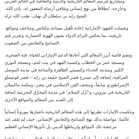
ومشاريع لترميم المعالم التاريخية والدينية والثقافية في العالم العربي
وخارجه، انطلاقاً من نهج إنساني وثقافي أرساه المغفور له، بإذن الله،
الشيخ زايد بن سلطان آل نهيان، طيب الله ثراه.
وشملت الجهود الإماراتية إعادة تأهيل مساجد وكنائس ومتاحف ومواقع
تاريخية، بما يعكس التزام الدولة بصون الهوية الحضارية وتعزيز قيم
التسامح والتعايش بين الشعوب.
وتضم قائمة أبرز المعالم التي أعادها الدعم الإماراتي للحياة: قبة الصخرة،
ومسجد عمر بن الخطاب وكنسية المهد في بيت لحم، ومسجد النوري
الكبير ومئذنته الحدباء وكنسيتي الطاهرة والساعة في مدينة الموصل
العراقية، إضافة إلى مسرح قصر الشيخ خليفة بن زايد – قصر فونتينبلو
الإمبراطوري سابقاً، ومتحف الفن الإسلامي في مصر، ومكتبة ماكميلان
التاريخية في نيروبي، و"نُزُل السلام" في مدينة المحرّق البحرينية إضافة
إلى العديد من المعالم والمواقع الأخرى.
وعكست الإمارات نظرتها إلى هذه المعالم التاريخية باعتبارها موروثاً إنسانياً
عالميا، مواصلة بذلك نهج التسامح والتعايش الإنساني، حيث لم تقف عند
مرجعية تلك المواقع وارتباطها الديني بل تأثيرها الإنساني العظيم.
ولعبت الإمارات دوراً ريادياً في مجال صون التراث العالمي منذ مصادقتها