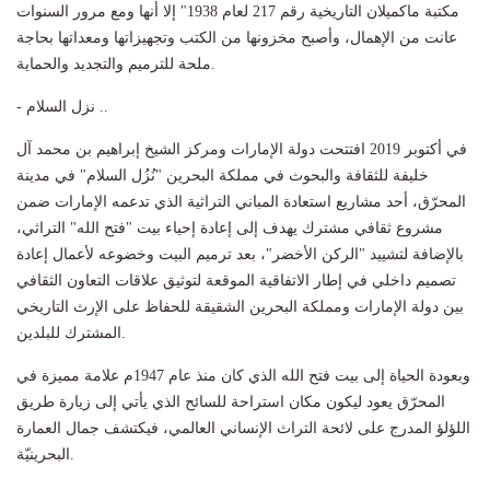
مكتبة ماكميلان التاريخية رقم 217 لعام 1938" إلا أنها ومع مرور السنوات
عانت من الإهمال، وأصبح مخزونها من الكتب وتجهيزاتها ومعداتها بحاجة
ملحة للترميم والتجديد والحماية.
- نزل السلام ..
في أكتوبر 2019 افتتحت دولة الإمارات ومركز الشيخ إبراهيم بن محمد آل
خليفة للثقافة والبحوث في مملكة البحرين "نُزُل السلام" في مدينة
المحرّق، أحد مشاريع استعادة المباني التراثية الذي تدعمه الإمارات ضمن
مشروع ثقافي مشترك يهدف إلى إعادة إحياء بيت "فتح الله" التراثي،
بالإضافة لتشييد "الركن الأخضر"، بعد ترميم البيت وخضوعه لأعمال إعادة
تصميم داخلي في إطار الاتفاقية الموقعة لتوثيق علاقات التعاون الثقافي
بين دولة الإمارات ومملكة البحرين الشقيقة للحفاظ على الإرث التاريخي
المشترك للبلدين.
وبعودة الحياة إلى بيت فتح الله الذي كان منذ عام 1947م علامة مميزة في
المحرّق يعود ليكون مكان استراحة للسائح الذي يأتي إلى زيارة طريق
اللؤلؤ المدرج على لائحة التراث الإنساني العالمي، فيكتشف جمال العمارة
البحرينيّة.