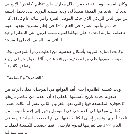
وكان المسجد ومئذنته قد دمرا خلال معارك طرد تنظيم "داعش" الإرهابي
الذي كان يتخذ من المدينة معقلاً له، ويعد مسجد النوري الذي يحمل اسمه
من نور الدين الزنكي الذي حكم الموصل لفترة وأمر ببنائه عام 1172، كان
قد دمر وأعيد إعماره في العام 1942 في إطار مشروع تجديد.. فيما
حافظت منارته الحدباء على هيكلها لفترة تسعة قرون، هي المعلم الوحيد
الباقي من المبنى الأصلي للمسجد.
وكانت المنارة المزينة بأشكال هندسية من الطوب رمزاً للموصل، وقد
طبعت صورتها على ورقة نقدية من فئة عشرة آلاف دينار عراقي ويبلغ
ارتفاعها 45 متراً.
- "الطاهرة" و"الساعة"..
وتعد كنيسة الطاهرة إحدى أهم المواقع في الموصل، فعلى الرغم من
صعوبة تحديد تاريخ تأسيسها الفعلي إلا أن العديد من عناصر تأريخها
كالحجارة المكتشفة فيها والتي تعود للقرنين الثاني عشر أو الثالث عشر،
كما أن موقعها في أقدم حي في الموصل يشير إلى قِدم تأسيسها من
ناحية أخرى، وتشير إحدى الكتابات فيها إلى أنها خضعت لعملية ترميم في
العام 1744 بعد تعرضها لهجوم فارسي.. فيما خضعت الكنسية لعمليات
ترميم متوالية.