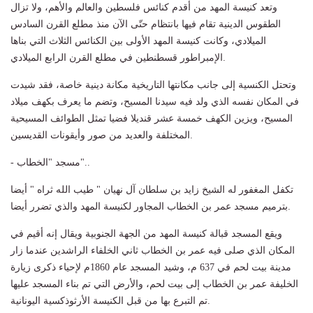
وتعد كنيسة المهد من أقدم كنائس فلسطين والعالم والأهم، ولا تزال
الطقوس الدينية تقام فيها بانتظام حتّى الآن منذ مطلع القرن السادس
الميلادي، وكانت كنيسة المهد الأولى بين الكنائس الثلاث التي بناها
الإمبراطور قسطنطين في مطلع القرن الرابع الميلادي.
وتحتل الكنسية إلى جانب مكانتها التاريخية مكانة دينية خاصة، فقد شيدت
في المكان نفسه الذي ولد فيه سيدنا المسيح، وتضم ما يعرف بكهف ميلاد
المسيح، ويزين الكهف خمسة عشر قنديلا فضيا تمثل الطوائف المسيحية
المختلفة والعديد من صور وأيقونات القديسين.
- مسجد "الخطاب"..
تكفل المغفور له الشيخ زايد بن سلطان آل نهيان " طيب الله ثراه " أيضا
بترميم مسجد عمر بن الخطاب المجاور لكنيسة المهد والذي تضرر أيضا.
ويقع المسجد قبالة كنيسة المهد من الجهة الجنوبية ويقال إنه أقيم في
المكان الذي صلى فيه عمر بن الخطاب ثاني الخلفاء الراشدين عندما زار
مدينة بيت لحم في 637 م، وشيد المسجد عام 1860م لإحياء ذكرى زيارة
الخليفة عمر بن الخطاب إلى بيت لحم، والأرض التي تم بناء المسجد عليها
تم التبرع بها من قبل الكنيسة الأرثوذكسية اليونانية.