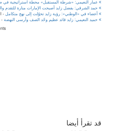
عمار النعيمي: «شرطة المستقبل» محطة استراتيجية في صناع
حمد الشرقي: بفضل زايد أصبحت الإمارات منارة للتقدم وال
أعضاء في «الوطني»: رؤية زايد تحوّلت إلى نهج متكامل
-
الجم
حميد النعيمي: زايد قائد عظيم وحّد الصف وأرسى النهضة
-
nts
قد تقرأ أيضا