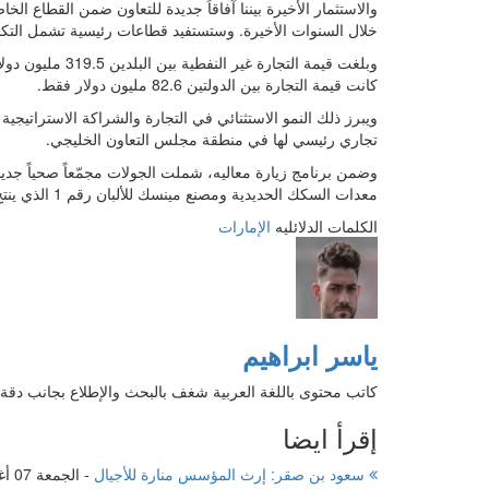
والاستثمار الأخيرة بيننا آفاقاً جديدة للتعاون ضمن القطاع الخا
خلال السنوات الأخيرة. وستستفيد قطاعات رئيسية تشمل التكنول
كانت قيمة التجارة بين الدولتين 82.6 مليون دولار فقط.
ويبرز ذلك النمو الاستثنائي في التجارة والشراكة الاستراتيجية 
تجاري رئيسي لها في منطقة مجلس التعاون الخليجي.
وضمن برنامج زيارة معاليه، شملت الجولات مجمّعاً صحياً جديدا
معدات السكك الحديدية ومصنع مينسك للألبان رقم 1 الذي ينتج أكثر من 300 منتج بما في ذلك 900 طن من الحليب يومياً.
الكلمات الدلائليه
الإمارات
ياسر ابراهيم
كاتب محتوى باللغة العربية شغف بالبحث والإطلاع بجانب دقة 
إقرأ ايضا
سعود بن صقر: إرث المؤسس منارة للأجيال
-
الجمعة 07 أغسطس 2026 05:20 صباحاً