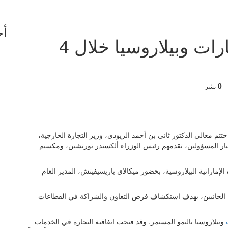
أخ
286.6 % نمو تجارة الإمارات وبيلاروسيا خلال 4
0
نشر
راهيم - الاثنين 8 يونيو 2026 02:21 صباحاً - اختتم معالي الدكتور ثاني بن أحمد الزيودي، وزير التجارة الخارجية،
ع كبار المسؤولين، تقدمهم رئيس الوزراء ألكسندر تورتشين، ومكسيم
الإماراتية البيلاروسية، بحضور ميكالاي باريسيفيتش، المدير العام
الجانبين، بهدف استكشاف فرص التعاون والشراكة في القطاعات
وبيلاروسيا بالنمو المستمر. وقد فتحت اتفاقية التجارة في الخدمات