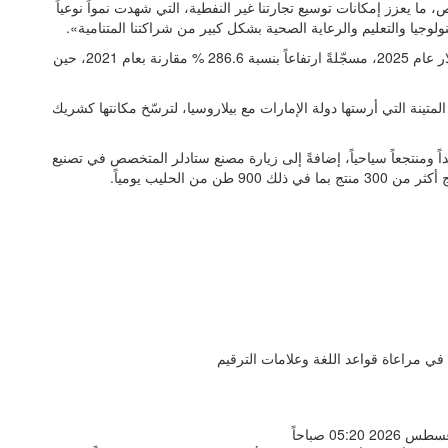
ص، ما يعزز إمكانات توسيع تجارتنا غير النفطية، التي شهدت نمواً نوعياً
وجيا والتعليم والرعاية الصحية بشكل كبير من شراكتنا المتنامية».
وبلغت قيمة التجارة غير النفطية بين البلدين 319.5 مليون دولار عام 2025، مسجّلةً ارتفاعاً بنسبة 286.6 % مقارنة بعام 2021، حين
المتينة التي أرستها دولة الإمارات مع بيلاروسيا، لترسّخ مكانتها كشريك
ً ومنتجعاً سياحياً، إضافةً إلى زيارة مصنع ستادلر المتخصص في تصنيع
في مراعاة قواعد اللغة وعلامات الترقيم