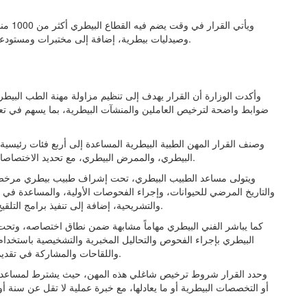
ويأتي 
وصيدليات بيطرية، إضافة إلى مختبرات ومستودعات ومصانع للأدوية، وفقاً للقائمة المحدثة الصادرة عن الوزارة.
وأكدت الوزارة أن القرار يهدف إلى تنظيم مزاولة مهنة الطب البي
ضوابط واضحة لترخيص العاملين والمنشآت البيطرية، بما يسهم في تعز
وصنف القرار المهن الطبية البيطرية المساعدة إلى أربع فئات رئيسية
البيطري، والممرض البيطري، مع تحديد الاختصاصات المهنية لكل فئة، والشروط اللازمة للحصول على الترخيص.
ويتولى مساعد الطبيب البيطري، تحت إشراف طبيب بيطري مرخص، تنفي
والتاريخ المرضي للحيوانات، وإجراء الفحوصات الأولية، والمساعدة في ا
والتشريحية، إضافة إلى تنفيذ برامج التلقيح الاصطناعي وفحص الحمل وترقيم الحيوانات وتسجيل بياناتها.
كما يباشر الفني البيطري مهاماً مشابهة ضمن نطاق اختصاصه، وتحت
البيطري بإجراء الفحوص والتحاليل المخبرية والتشخيصية باستخدام ا
واللقاحات والمشاركة في تقديم الرعاية العلاجية للحيوانات، إلى جانب توثيق بياناتها وترقيمها.
وحدد القرار شروط ترخيص شاغلي هذه المهن، حيث يشترط لمساعد ا
أو التخصصات البيطرية أو ما يعادلها، مع خبرة عملية لا تقل عن سنة أو