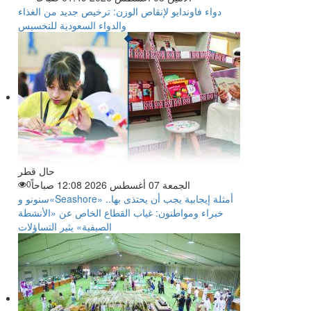
دواء فاوندايو لإنقاص الوزن: ترخيص جديد من الغذاء
والدواء السعودية للتخسيس
حال قطر
الجمعة 07 أغسطس 2026 12:08 صباحاً
0
سنونو و«Seashore» أمثلة إيجابية يجب أن يحتذى بها..
خبراء ومواطنون: غياب القطاع الخاص عن «الأنشطة
الصيفية» يثير التساؤلات