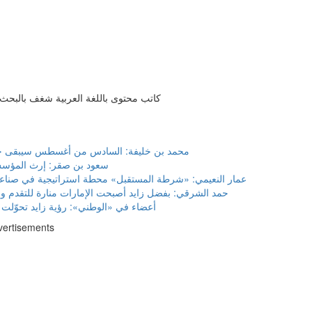
كاتب محتوى باللغة العربية شغف بالبحث و
محمد بن خليفة: السادس من أغسطس سيبقى خال
سعود بن صقر: إرث المؤسس 
عمار النعيمي: «شرطة المستقبل» محطة استراتيجية في صناعة ا
حمد الشرقي: بفضل زايد أصبحت الإمارات منارة للتقدم وا
أعضاء في «الوطني»: رؤية زايد تحوّلت 
vertisements