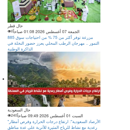
حال قطر
الجمعة 07 أغسطس 2026 01:08 صباحاً
0
885 مزرعة توفر أكثر من 75 % من احتياجات سوق
التمور .. مهرجان الرطب المحلي يعزز حضور النخلة في
الذاكرة الوطنية
حال السعودية
السبت 01 أغسطس 2026 09:49 صباحاً
240
"الأرصاد السعودية": ارتفاع درجات الحرارة وفرص أمطار
رعدية مع نشاط للرياح المثيرة للأتربة على عدة مناطق