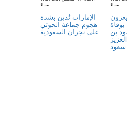
مساءً
مساءً
يعزون
الإمارات تُدين بشدة
بوفاة
هجوم جماعة الحوثي
ود بن
على نجران السعودية
لعزيز
سعود