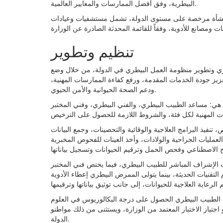
البيطرية، وفق أفضل الممارسات والمعايير العالمية.
القرار في وقت يضم فيه القطاع البيطري أكثر من 1000 منشأة مرخصة على مستوى الدولة، تشمل مستشفيات وعيادات
تنظيم وتطوير
طري وتطوير منظومة العمل البيطري في الدولة، من خلال وضع
يز جودة الخدمات المقدمة، ورفع كفاءة الممارسات المهنية،
ودعم الصحة الحيوانية والأمن الحيوي.
 هي: مساعد الطبيب البيطري، والفني البيطري، وفني المختبر
ذ البرامج العلاجية والوقائية والتحصينات، وجمع البيانات
لعمليات الجراحية والولادات، وأخذ العينات للفحوص المخبرية
 الإشراف المباشر للطبيب البيطري، فيما يختص فني المختبر
لتقنيات الحديثة، بينما يتولى الممرض البيطري إعطاء الأدوية
لطبيب البيطري الحصول على درجة البكالوريوس في العلوم
 اجتياز الاختبار المعتمد من الوزارة، ويستثنى من ذلك مواطنو
الدولة.