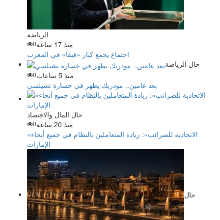
الرياضة
منذ 17 ساعة
0
اجتماع يجمع كبار «فيفا» في المغرب
حال الرياضة
منذ 5 ساعات
0
بعد عامين.. مودريك يظهر في خسارة تشيلسي
حال المال والاقتصاد
منذ 20 ساعة
0
«الاتحادية للضرائب»: زيادة المتعاملين بالنظام في جميع أنحاء
الإمارات
حال