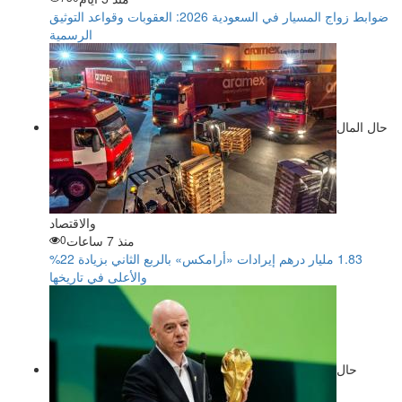
ضوابط زواج المسيار في السعودية 2026: العقوبات وقواعد التوثيق
الرسمية
حال المال
والاقتصاد
منذ 7 ساعات
0
‏1.83 مليار درهم إيرادات «أرامكس» بالربع الثاني بزيادة 22%
والأعلى في تاريخها
حال