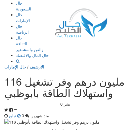
إذهب
حال
الى
السعودية
المحتوى
حال
الإمارات
حال
الرياضة
حال
الثقافة
والفن والمشاهير
حال المال والاقتصاد
الارشيف
/
حال الإمارات
116 مليون درهم وفر تشغيل
واستهلاك الطاقة بأبوظبي
0
نشر
منذ شهرين
0
تبليغ