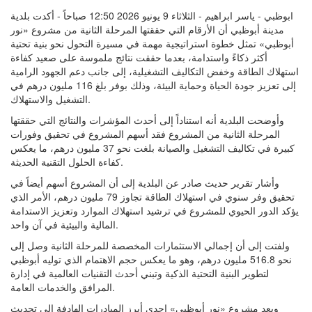
ابوظبي - ياسر ابراهيم - الثلاثاء 9 يونيو 2026 12:50 صباحاً - أكدت بلدية
مدينة أبوظبي أن الأرقام التي حققتها المرحلة الثانية من مشروع «نور
أبوظبي» تمثل خطوة استراتيجية مهمة في مسيرة التحول نحو بنية تحتية
أكثر ذكاءً واستدامة، بعدما حققت نتائج ملموسة على صعيد كفاءة
استهلاك الطاقة وخفض التكاليف التشغيلية، إلى جانب دعم الجهود الرامية
إلى تعزيز جودة الحياة وحماية البيئة، وذلك بوفر بلغ 116 مليون درهم في
التشغيل والاستهلاك.
وأوضحت البلدية أنه استناداً إلى أحدث المؤشرات والنتائج التي حققتها
المرحلة الثانية من المشروع فقد أسهم المشروع في تحقيق وفورات
كبيرة في تكاليف التشغيل والصيانة بلغت نحو 37 مليون درهم، ما يعكس
كفاءة الحلول التقنية الحديثة.
وأشار تقرير حديث صادر عن البلدية إلى أن المشروع أسهم أيضاً في
تحقيق وفر سنوي في استهلاك الطاقة تجاوز 79 مليون درهم، الأمر الذي
يؤكد الدور الحيوي للمشروع في ترشيد استهلاك الموارد وتعزيز الاستدامة
المالية والبيئية في آن واحد.
ولفتت إلى أن إجمالي الاستثمارات المخصصة للمرحلة الثانية وصل إلى
نحو 516.8 مليون درهم، وهو ما يعكس حجم الاهتمام الذي توليه أبوظبي
لتطوير البنية التحتية الذكية وتبني أحدث التقنيات العالمية في إدارة
المرافق والخدمات العامة.
ويعد مشروع «نور أبوظبي» إحدى أبرز المبادرات الهادفة إلى تحديث