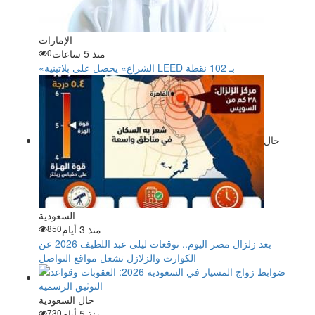
الإمارات
منذ 5 ساعات
0
«الشراع» يحصل على بلاتينية LEED بـ 102 نقطة
حال
السعودية
منذ 3 أيام
850
بعد زلزال مصر اليوم.. توقعات ليلى عبد اللطيف 2026 عن
الكوارث والزلازل تشعل مواقع التواصل
حال السعودية
منذ 5 أيام
730