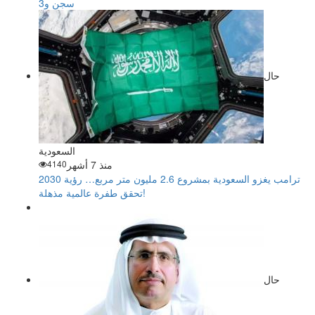
سجن و3
حال
السعودية
منذ 7 أشهر
4140
ترامب يغزو السعودية بمشروع 2.6 مليون متر مربع… رؤية 2030
تحقق طفرة عالمية مذهلة!
حال