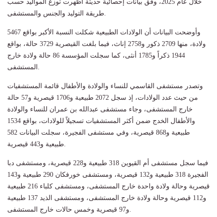
خلال عام 2025، وفق بيانات إحصائية حديثة أظهرت توزع المواليد حسب
طريقة التوليد والجنس والمستشفى.
وأوضحت البيانات أن الولادات الطبيعية شكلت النسبة الأكبر بواقع 5467
ولادة، منها 2709 ذكور و2758 إناث، فيما بلغت القيصرية 3729 حالة، بواقع
1944 ذكراً و1785 أنثى، كما سجلت المؤسسة 86 حالة ولادة خارج
المستشفى.
وتصدر مستشفى القاسمي للنساء والولادة والأطفال قائمة المستشفيات
من حيث عدد الولادات، إذ سجل 2072 طبيعية و1706 قيصرية و57 حالة
خارج المستشفى، وجاء مستشفى عبدالله بن عمران للنساء والولادة
والأطفال الخدج ضمن أكثر المستشفيات تسجيلاً للولادات، بواقع 1534
طبيعية و868 قيصرية، وفي مستشفى الفجيرة، سجلت البيانات 582
طبيعية و443 قيصرية.
فيما سجل مستشفى أم القيوين 318 طبيعية و228 قيصرية، ومستشفى دبا
الفجيرة 318 طبيعية و132 قيصرية، ومستشفى خورفكان 290 طبيعية و143
قيصرية وحالة ولادة واحدة خارج المستشفى، ومستشفى كلباء 216 طبيعية
و112 قيصرية وحالة ولادة خارج المستشفى، ومستشفى الذيد 137 طبيعية
و97 قيصرية وخمس حالات خارج المستشفى.