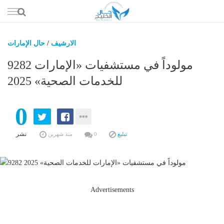
إذهب
الى
المحتوى
الارشيف
/
حال الإمارات
حال السعو
9282 مولوداً في مستشفيات «الإمارات
حال الإما
للخدمات الصحية» 2025
حال الري
0
حال الثقافة والفن والمشا
حال المال والاقت
نشر
تبليغ
0
منذ شهرين
Advertisements