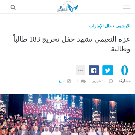
إذهب
الى
المحتوى
الارشيف
/
حال الإمارات
حال السعودية
عزة النعيمي تشهد حفل تخريج 183 طالباً
حال الإمارات
وطالبة
حال الرياضة
0
حال الثقافة والفن والمشاهير
حال المال والاقتصاد
مشاركة
منذ شهرين
0
تبليغ