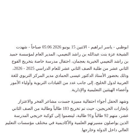
ابوظبي - ياسر ابراهيم - الاثنين 15 يونيو 2026 05:06 صباحاً - شهدت
الشيخة عزة بنت عبدالله بن راشد النعيمي، المدير العام لمؤسسة حميد
بن راشد النعيمي الخيرية بعجمان، احتفال مدرسة خاصة بتخريج الفوج
الثاني عشر من طلبة الصف الثاني عشر للعام الدراسي 2025 - 2026،
وذلك بحضور الأستاذ الدكتور عيسى الحمادي مدير المركز التربوي للغة
العربية لدول الخليج، إلى جانب عدد من القيادات التربوية وأولياء الأمور
وأعضاء الهيئتين التعليمية والإدارية.
وشهد الحفل أجواء احتفالية مميزة جسدت مشاعر الفخر والاعتزاز
بإنجازات الخريجين، حيث تم تخريج 183 طالباً وطالبة من الصف الثاني
عشر، منهم 92 طالباً و91 طالبة، لينضموا إلى كوكبة خريجي المدرسة
الذين يواصلون مسيرتهم العلمية والأكاديمية في مختلف مؤسسات التعليم
العالي داخل الدولة وخارجها.