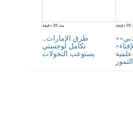
يقة
منذ 39 دقيقة
«إسلامية دبي»
طرق الإمارات..
إفتاء»
تكامل لوجستي
علمية
يستوعب التحولات
لتمور