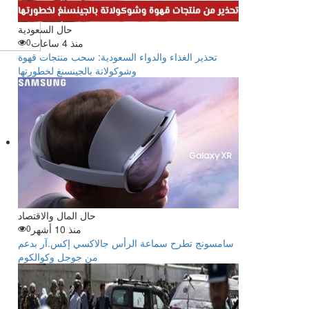
حال السعودية
منذ 4 ساعات
0
تحذير الغذاء والدواء السعودية: سحب منتجات قهوة
وشوكولاتة بالجينسنغ لخطورتها
حال المال والاقتصاد
منذ 10 أشهر
0
سامسونج تطرح سماعة الرأس جالاكسي إكس.آر بدعم
من جوجل وكوالكوم