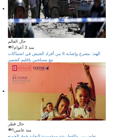
حال العالم
منذ 3 أعوام
0
الهند: مصرع وإصابة 6 من أفراد الجيش في اشتباكات
مع مسلحين بإقليم كشمير
حال قطر
منذ عامين
0
تعاون بين «القطرية» ومؤسسة التعليم فوق الجميع