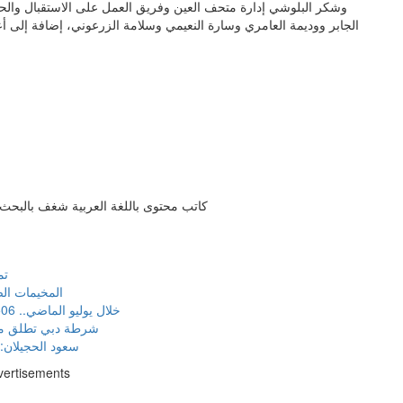
وشكر البلوشي إدارة متحف العين وفريق العمل على الاستقبال والح
الجابر ووديمة العامري وسارة النعيمي وسلامة الزرعوني، إضافة إلى أع
كاتب محتوى باللغة العربية شغف بالبحث و
تم
المخيمات الص
خلال يوليو الماضي.. 85506 طرود قدمتها الإمارات للأشقاء في غزة
شرطة دبي تطلق مبا
سعود الحجيلان: ز
vertisements