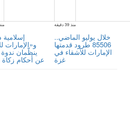
منذ 39 دقيقة
منذ 39 دق
خلال يوليو الماضي..
85506 طرود قدمتها
و«الإمارات لل
الإمارات للأشقاء في
ينظّمان ندوة 
غزة
عن أحكام زكاة ا