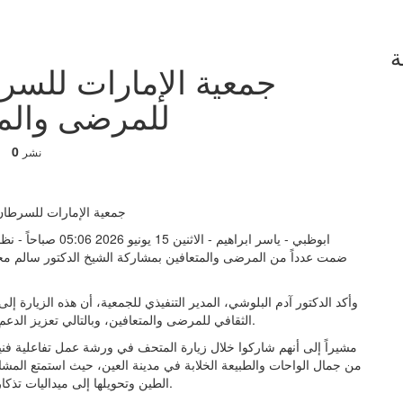
ة
جمعية الإمارات للسر
للمرضى والمت
0
نشر
ابوظبي - ياسر ابراهيم - الاثنين 15 يونيو 2026 05:06 صباحاً - نظمت جمعية
ضمت عدداً من المرضى والمتعافين بمشاركة الشيخ الدكتور سالم م
وأكد الدكتور آدم البلوشي، المدير التنفيذي للجمعية، أن هذه الزيارة إ
الثقافي للمرضى والمتعافين، وبالتالي تعزيز الدعم النفسي والمعنوي لهم ودمجهم في الأجواء التراثية والتاريخية.
مشيراً إلى أنهم شاركوا خلال زيارة المتحف في ورشة عمل تفاعلية ف
من جمال الواحات والطبيعة الخلابة في مدينة العين، حيث استمتع المشار
الطين وتحويلها إلى ميداليات تذكارية مميزة من صنع أيديهم، ما أضفى جواً من البهجة والإيجابية.