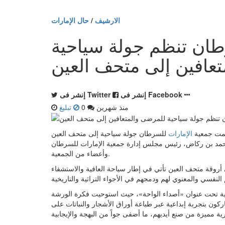
الارشيف
/
حال الإمارات
طان تنظم جولة سياحية
عافين إلى متحف العين
إنشر فى Facebook
إنشر فى Twitter
منذ شهرين
0
تبليغ
الإمارات
للسرطان جولة سياحية إلى متحف العين
حمد بن ركاض، رئيس مجلس إدارة جمعية الإمارات للسرطان
وأعضاء من الجمعية.
لى أروقة متحف العين تأتي في إطار سياحة العافية والاستشفاء
نية تحت عنوان «أصداء الواحة»، حيث استوحيت فكرة الورشة
كون بتجربة إبداعية عبر طباعة أوراق الأشجار والنباتات على