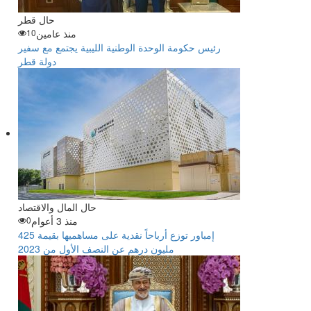
حال قطر
منذ عامين
10
رئيس حكومة الوحدة الوطنية الليبية يجتمع مع سفير
دولة قطر
حال المال والاقتصاد
منذ 3 أعوام
0
إمباور توزع أرباحاً نقدية على مساهميها بقيمة 425
مليون درهم عن النصف الأول من 2023