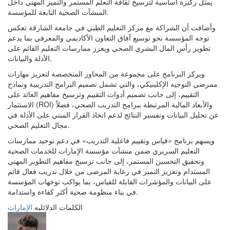
يمثل ركيزة أساسية لترسيخ ثقافة التعلم المستمر والتميز المهني داخل
المنشآت الصحية التابعة للمؤسسة.
وأضافت أن الشراكة مع مركز التعليم الطبي في جامعة الشارقة تعكس
توجه المؤسسة نحو توسيع آفاق التعاون الأكاديمي والمعرفي بما يدعم
تطوير رأس المال البشري الصحي ويعزز ممارسات التعليم القائم على
الأدلة والبيانات.
ويركز البرنامج على مجموعة من المحاور المتخصصة لتعزيز مهارات
ممرضي التوجيه الإكلينيكي، والتي تشمل تصميم البرامج التدريبية ونماذج
التقييم، إلى جانب تصميم أدوات التقييم وترسيخ مفاهيم العائد على
الاستثمار (ROI) والأبعاد المالية المرتبطة ببرامج التدريب الصحي، فضلاً
عن تحليل البيانات وتفسير النتائج لدعم اتخاذ القرار المبني على الأدلة في
مجال التعليم الصحي.
ويسهم برنامج «قياس وتقييم فاعلية التدريب» في دعم توحيد ممارسات
التعليم السريري ضمن منشآت مؤسسة الإمارات للخدمات الصحية
وتحقيق التحسين المستمر، إلى جانب ترسيخ مفاهيم التطوير المهني
المستدام وتعزيز التميز في رعاية المرضى من خلال تدريب فعال قائم
على البيانات والمؤشرات القابلة للقياس، بما يواكب توجهات المؤسسة
في بناء منظومة صحية أكثر كفاءة واستدامة.
الكلمات الدلائليه
الإمارات