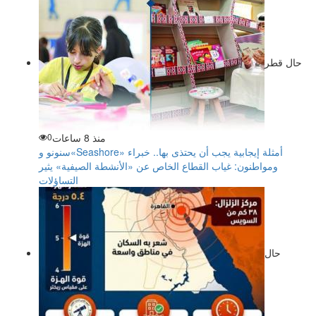
حال قطر
منذ 8 ساعات
0
سنونو و«Seashore» أمثلة إيجابية يجب أن يحتذى بها.. خبراء
ومواطنون: غياب القطاع الخاص عن «الأنشطة الصيفية» يثير
التساؤلات
حال