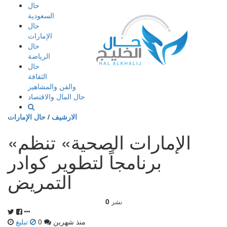
إذهب
حال
الى
السعودية
المحتوى
حال
الإمارات
حال
الرياضة
حال
الثقافة
والفن والمشاهير
حال المال والاقتصاد
الارشيف
/
حال الإمارات
«الإمارات الصحية» تنظم
برنامجاً لتطوير كوادر
التمريض
0
نشر
منذ شهرين
0
تبليغ