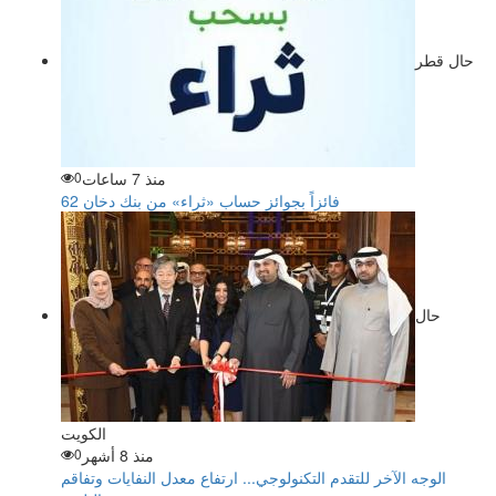
حال قطر
منذ 7 ساعات
0
62 فائزاً بجوائز حساب «ثراء» من بنك دخان
حال
الكويت
منذ 8 أشهر
0
الوجه الآخر للتقدم التكنولوجي... ارتفاع معدل النفايات وتفاقم