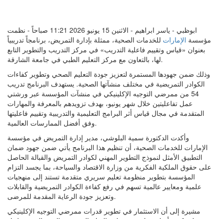
ابوظبي - ياسر ابراهيم - الاثنين 15 يونيو 2026 11:21 صباحاً - نظمت
مؤسسة
الإمارات
للخدمات الصحية، ممثلة بإدارة التمريض، برنامجاً تدريبياً
بعنوان «قياس وتقييم فاعلية التدريب» في مركز التدريب والتطوير التابع
لها، بالتعاون مع مركز التعليم الطبي في جامعة الشارقة.
وذلك ضمن جهودها المستمرة لتعزيز جودة التعليم الصحي وتطوير كفاءات
الكوادر التمريضية في مختلف منشآتها الصحية. يستهدف البرنامج تدريب
54 من ممرضي التوجيه الإكلينيكي في منشآت المؤسسة عبر ورشتي
عمل تفاعليتين خلال شهر يونيو، بهدف تزويدهم بالمعرفة والمهارات
المتقدمة في مجال قياس أثر البرامج التعليمية والتدريبية وتقييم فاعليتها
وفق أفضل الممارسات العالمية.
وأكدت الدكتورة سمية البلوشي، مدير إدارة التمريض في مؤسسة
الإمارات للخدمات الصحية، أن تنظيم هذا البرنامج يأتي ضمن جهود ضمان
التطبيق الأمثل لنموذج التطوير المهني لكوادر التمريض والقبالة الحاصل
على حقوق الملكية الفكرية من وزارة الاقتصاد والسياحة، بما يجسد التزام
المؤسسة بتطوير منظومة تعليم سريري متقدمة تستند إلى منهجيات
علمية ومعايير عالمية تسهم في رفع كفاءة الكوادر التمريضية والقابلات
وتعزيز جودة الرعاية المقدمة للمرضى.
مشيرة إلى أن الاستثمار في تطوير قدرات ممرضي التوجيه الإكلينيكي