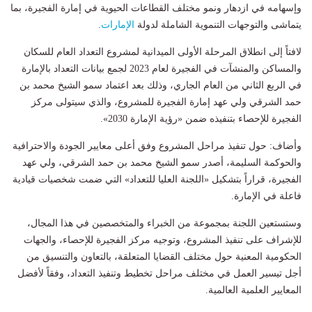
وإسهامه في ازدهار ونمو مختلف القطاعات الحيوية في إمارة الفجيرة، بما
يتماشى والتوجهات التنموية الشاملة لدولة
الإمارات
.
لافتاً إلى انطلاق المرحلة الأولى الميدانية لمشروع التعداد العام للسكان
والمساكن والمنشآت في الفجيرة لعام 2023 لجمع بيانات التعداد بالإمارة
في الربع الثاني من العام الجاري، وذلك بعد اعتماد سمو الشيخ محمد بن
حمد الشرقي ولي عهد إمارة الفجيرة للمشروع، والذي سيتولى مركز
الفجيرة للإحصاء بتنفيذه ضمن «رؤية الإمارة 2030».
وأضاف: حول تنفيذ مراحل المشروع وفق أعلى معايير الجودة والاحترافية
والحوكمة السليمة، أصدر سمو الشيخ محمد بن حمد الشرقي، ولي عهد
الفجيرة، قراراً بتشكيل «اللجنة العليا للتعداد» التي ضمت شخصيات قيادية
فاعلة في الإمارة.
وستستعين اللجنة بمجموعة من الخبراء والمتخصصين في هذا المجال،
للإشراف على تنفيذ المشروع، وتوجيه مركز الفجيرة للإحصاء، والجهات
الحكومية المعنية حول مختلف القضايا المتعلقة، بالتعاون والتنسيق من
أجل تيسير العمل في مختلف مراحل تخطيط وتنفيذ التعداد، وفقاً لأفضل
المعايير العلمية العالمية.