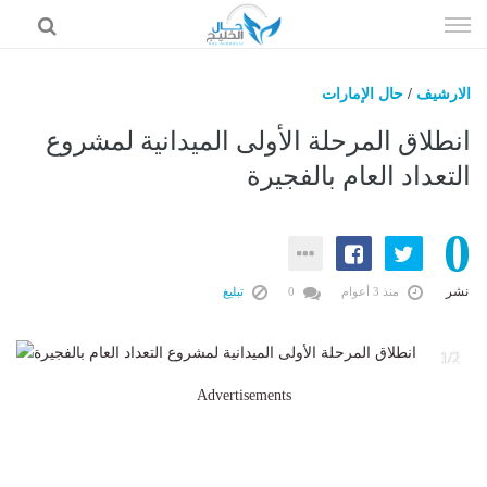
إذهب
الى
المحتوى
الارشيف
/
حال الإمارات
حال السعودية
انطلاق المرحلة الأولى الميدانية لمشروع
حال الإمارات
التعداد العام بالفجيرة
حال الرياضة
0
حال الثقافة والفن والمشاهير
حال المال والاقتصاد
نشر
منذ 3 أعوام
0
تبليغ
2
1/2
Advertisements