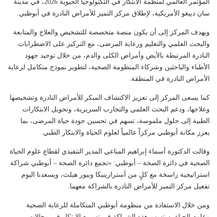
المؤتمر العالمي لمنظمة الابتكار في التكنولوجيا الحيوية 2026، في مدينة
سان دييغو الأمريكية، لإطلاق مركز التميز للأمراض النادرة في أبوظبي.
ويهدف المركز إلى أن يكون منصة متخصصة للتشخيص والعلاج والمتابعة
والبحث العلمي والتعليم ورعاية المرضى، مع التركيز على الاضطرابات
النادرة المرتبطة بالأيض وأمراض الكلى والدم، من خلال توحيد جهود
الأطباء والباحثين وشركاء المنظومة الصحية، لتطوير نموذج متكامل لرعاية
الأمراض النادرة في المنطقة.
كما يسعى المركز إلى تعزيز الاكتشاف المبكر للأمراض النادرة وتشخيصها
وعلاجها، ودعم البحث العلمي والتجارب السريرية، وتحويل الابتكارات
الطبية إلى حلول ملموسة، تسهم في تحسين جودة حياة المرضى، بما
يعزز مكانة أبوظبي مركزاً عالمياً لعلوم الحياة والابتكار الطبي.
وقالت الدكتورة أسماء إبراهيم المناعي المدير التنفيذي لقطاع علوم الحياة
الصحية في دائرة الصحة – أبوظبي: «تجمع دائرة الصحة – أبوظبي شراكة
استراتيجية راسخة مع كلٍ من أسترازينيكا وبيور هيلث، ويسعدنا اليوم
تفعيل مركز التميز للأمراض النادرة بالشراكة معهما.
ومن خلال الاستفادة من منظومة أبوظبي المتكاملة للرعاية الصحية
وعلوم الحياة، ستسهم هذه الشراكة في تسريع الابتكار في مجالات