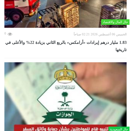
حال المال والاقتصاد
0
الخميس 06 أغسطس 2026 02:21 صباحاً
‏1.83 مليار درهم إيرادات «أرامكس» بالربع الثاني بزيادة 22% والأعلى في
تاريخها
حال السعودية