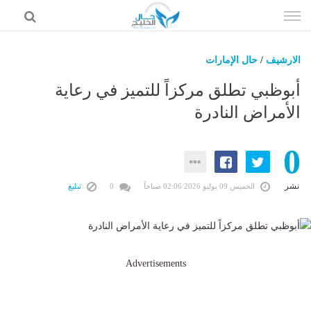
إذهب
الى
المحتوى
الارشيف
/
حال الإمارات
حال السعودية
أبوظبي تطلق مركزاً للتميز في رعاية
حال الإمارات
الأمراض النادرة
حال الرياضة
0
حال الثقافة والفن والمشاهير
حال المال والاقتصاد
نشر
الخميس 09 يوليو 2026 02:06 صباحاً
0
تبليغ
Advertisements