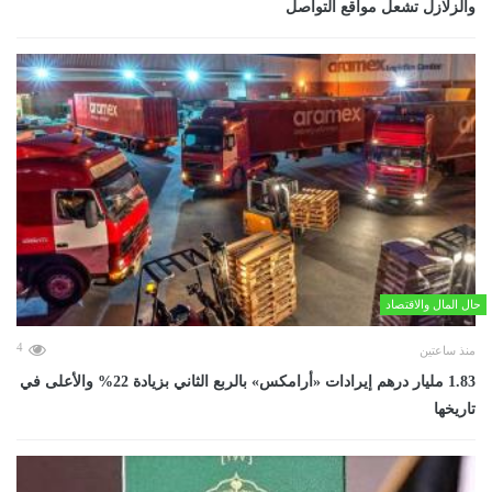
والزلازل تشعل مواقع التواصل
حال المال والاقتصاد
4
منذ ساعتين
‏1.83 مليار درهم إيرادات «أرامكس» بالربع الثاني بزيادة 22% والأعلى في
تاريخها