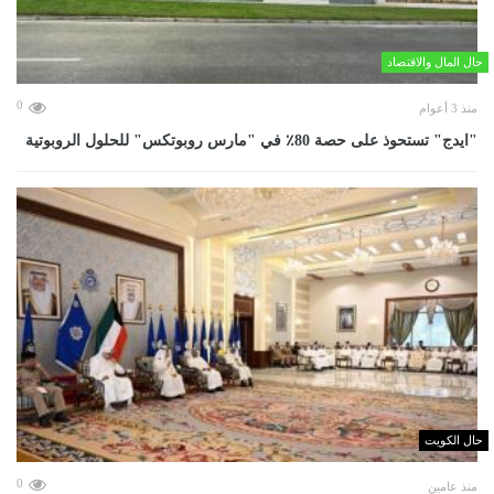
حال المال والاقتصاد
0
منذ 3 أعوام
"ايدج" تستحوذ على حصة 80٪ في "مارس روبوتكس" للحلول الروبوتية
حال الكويت
0
منذ عامين