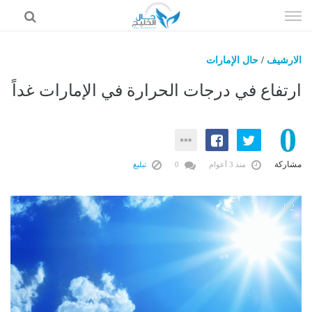
إذهب
الى
المحتوى
الارشيف
/
حال الإمارات
حال السعودية
ارتفاع في درجات الحرارة في الإمارات غداً
حال الإمارات
0
حال الرياضة
حال الثقافة والفن والمشاهير
مشاركة
منذ 3 أعوام
0
تبليغ
حال المال والاقتصاد
2
1/2