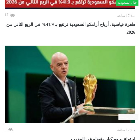
حال السعودية
17
منذ 17 ساعة
طفرة قياسية: أرباح أرامكو السعودية ترتفع بـ 41.9% في الربع الثاني من
2026
حال الرياضة
5
منذ 12 ساعة
اجتماع يجمع كبار «فيفا» في المغرب