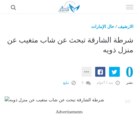
إذهب
الى
المحتوى
الارشيف
/
حال الإمارات
حال السعودية
شرطة الشارقة تبحث عن شاب متغيب عن
حال الإمارات
منزل ذويه
حال الرياضة
0
حال الثقافة والفن والمشاهير
حال المال والاقتصاد
نشر
منذ 3 أعوام
0
تبليغ
2
1/2
Advertisements