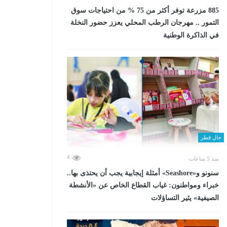
885 مزرعة توفر أكثر من 75 % من احتياجات سوق
التمور .. مهرجان الرطب المحلي يعزز حضور النخلة
في الذاكرة الوطنية
حال قطر
4
منذ 5 ساعات
سنونو و«Seashore» أمثلة إيجابية يجب أن يحتذى بها..
خبراء ومواطنون: غياب القطاع الخاص عن «الأنشطة
الصيفية» يثير التساؤلات