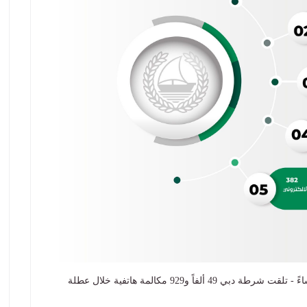
ابوظبي - ياسر ابراهيم - الثلاثاء 25 أبريل 2023 04:31 مساءً - تلقت شرطة دبي 49 ألفاً و929 مكالمة هاتفية خلال عطلة