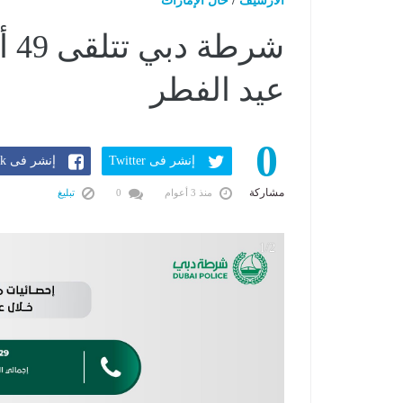
الارشيف
/
حال الإمارات
شر
عيد الفطر
0
إنشر فى Twitter
إنشر فى Facebook
مشاركة
منذ 3 أعوام
0
تبليغ
1/2