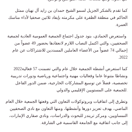
كما تقدم بالشكر الجزيل لسمو الشيخ حمدان بن زايد آل نهيان ممثل
الحاكم في منطقة الظفرة على مكرمته بإيفاد ثلاثين صحفيا لأداء مناسك
العمرة.
واستعرض الحمادي، بنود جدول اجتماع الجمعية العمومية العادية لجمعية
الصحفيين، والتي اكتمل النصاب اللازم لانعقادها بحضور 49 عضواً من
إجمالي 74 عضواً من الأعضاء العاملين المسددين للاشتراكات عن عام
2022.
كما استعرض أنشطة الجمعية خلال عام 2022‪والتي تضمنت 57 فعالية
ونشاطا متنوعا عاما وفعاليات مهنية واجتماعية ورياضية ودورات تدريبية
تخصصية، فضلاً عن توسيع المشاركات الخارجية، ضمن الدور الفاعل
للجمعية على المستويين الإقليمي والدولي. ‬‬‬
وتطرق إلى اتفاقيات وبروتوكولات التعاون التي وقعتها الجمعية خلال العام
الماضي، بهدف تعزيز دورها وأنشطتها، ومنها التعاون مع نادي الصحفيين
النمساويين، ومركز تريندز للبحوث والدراسات، ونادي صقاري الإمارات،
إلى جانب اتفاقية مع الجامعة القاسمية في الشارقة.