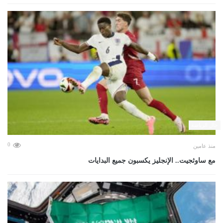
حال الرياضة
0
منذ عامين
مع ساوثجيت.. الإنجليز يكسبون جميع البدايات