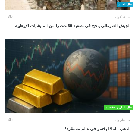
حال العالم
0
منذ 3 أعوام
الجيش الصومالي ينجح في تصفية 60 عنصرا من المليشيات الإرهابية
حال المال والاقتصاد
0
منذ عام واحد
الذهب.. لماذا يخسر في عالم مستقر؟!