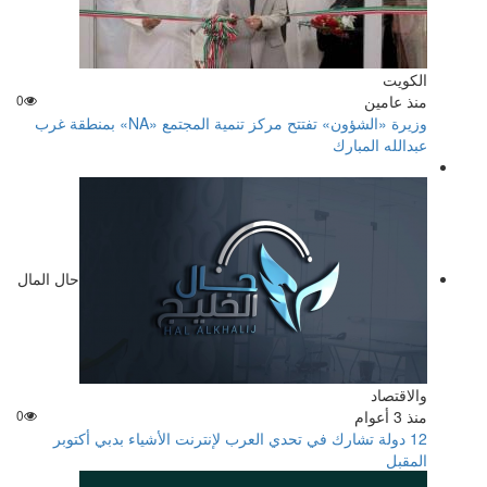
الكويت
منذ عامين
0
وزيرة «الشؤون» تفتتح مركز تنمية المجتمع «NA» بمنطقة غرب
عبدالله المبارك
حال المال
والاقتصاد
منذ 3 أعوام
0
12 دولة تشارك في تحدي العرب لإنترنت الأشياء بدبي أكتوبر
المقبل