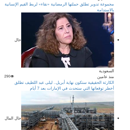
مجموعة تدوير تطلق حملتها الرمضانية «نقاء» لربط القيم الإنسانية
بالاستدامة
حال
السعودية
منذ عامين
290
الكارثة الحقيقية ستكون نهاية أبريل.. ليلى عبد اللطيف تطلق
أخطر توقعاتها التي ستحدث في الإمارات بعد 7 أيام
حال المال