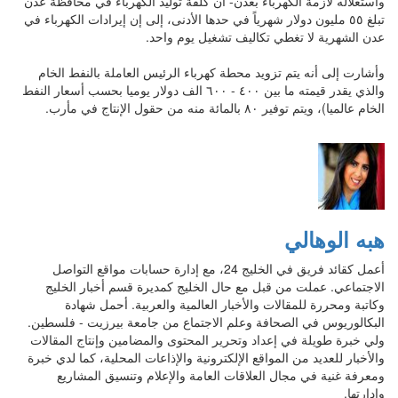
واستغلاله لأزمة الكهرباء بعدن- أن كلفة توليد الكهرباء في محافظة عدن
تبلغ ٥٥ مليون دولار شهرياً في حدها الأدنى، إلى إن إيرادات الكهرباء في
عدن الشهرية لا تغطي تكاليف تشغيل يوم واحد.
وأشارت إلى أنه يتم تزويد محطة كهرباء الرئيس العاملة بالنفط الخام
والذي يقدر قيمته ما بين ٤٠٠ - ٦٠٠ الف دولار يوميا بحسب أسعار النفط
الخام عالميا)، ويتم توفير ٨٠ بالمائة منه من حقول الإنتاج في مأرب.
هبه الوهالي
أعمل كقائد فريق في الخليج 24، مع إدارة حسابات مواقع التواصل
الاجتماعي. عملت من قبل مع حال الخليج كمديرة قسم أخبار الخليج
وكاتبة ومحررة للمقالات والأخبار العالمية والعربية. أحمل شهادة
البكالوريوس في الصحافة وعلم الاجتماع من جامعة بيرزيت - فلسطين.
ولي خبرة طويلة في إعداد وتحرير المحتوى والمضامين وإنتاج المقالات
والأخبار للعديد من المواقع الإلكترونية والإذاعات المحلية، كما لدي خبرة
ومعرفة غنية في مجال العلاقات العامة والإعلام وتنسيق المشاريع
وإدارتها.