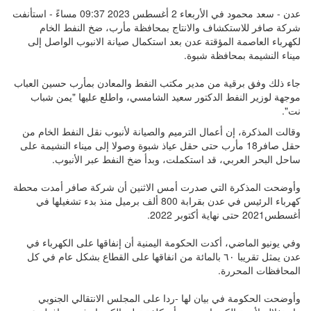
عدن - سعد محمود في الأربعاء 2 أغسطس 2023 09:37 مساءً - استأنفت
شركة صافر للاستكشاف والانتاج بمحافظة مأرب، ضخ النفط الخام
لكهرباء العاصمة المؤقتة عدن بعد استكمال صيانة الانبوب الواصل إلى
ميناء النشيمة بمحافظة شبوة.
جاء ذلك وفق برقية من مدير مكتب النفط والمعادن بمأرب حسين العباب
موجهة لوزير النفط الدكتور سعيد الشامسي، واطلع عليها "يمن شباب
نت".
وقالت المذكرة، إن أعمال الترميم والصيانة لأنبوب نقل النفط الخام من
حقل صافر18 مأرب حتى حقل عياذ شبوة وصولا إلى ميناء النشيمة على
ساحل البحر العربي، قد استكملت، وبدأ ضخ النفط عبر الأنبوب.
وأوضحت المذكرة التي صدرت أمس الاثنين أن شركة صافر أمدت محطة
كهرباء الرئيس في عدن بقرابة 800 ألف برميل منذ بدء تشغيلها في
أغسطس2021 حتى نهاية أكتوبر 2022.
وفي يونيو الماضي، أكدت الحكومة اليمنية أن إنفاقها على الكهرباء في
عدن يمثل تقريبا ٦٠ بالمائة من انفاقها على القطاع بشكل عام في كل
المحافظات المحررة.
وأوضحت الحكومة في بيان لها -ردا على المجلس الانتقالي الجنوبي