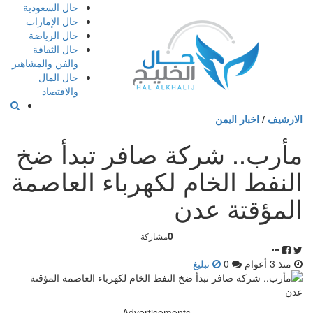
إذهب
حال السعودية
الى
حال الإمارات
المحتوى
حال الرياضة
حال الثقافة
والفن والمشاهير
حال المال
والاقتصاد
الارشيف
/
اخبار اليمن
مأرب.. شركة صافر تبدأ ضخ
النفط الخام لكهرباء العاصمة
المؤقتة عدن
0
مشاركة
منذ 3 أعوام
0
تبليغ
Advertisements