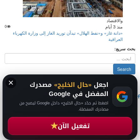
والاقتصاد
منذ 3 أيام
0
«دانة غاز» و«نفط الهلال» تبدآن توريد الغاز إلى وزارة الكهرباء
العراقية
بحث سريع:
×
2026
سياسة الخصوصية
-
حقوق الملكية الفكرية DMCA
-
من نحن
-
اجعل
«حال الخليج»
مصدرك
فريق التحرير
من نحن
المفضل في Google
اضغط ثم حدّد «حال الخليج» داخل Google ليصبح من
حال السعودية
مصادرك المفضلة.
حال الإمارات
حال الرياضة
★
حال الثقافة والفن والمشاهير
تفعيل الآن
حال المال والاقتصاد