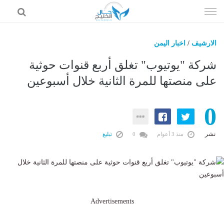
إذهب
الى
المحتوى
الارشيف
/
اخبار اليمن
حال السعودية
شركة "يوتيوب" تغلق أربع قنوات حوثية
حال الإمارات
على منصتها للمرة الثانية خلال أسبوعين
حال الرياضة
0
حال الثقافة والفن والمشاهير
حال المال والاقتصاد
نشر
منذ 3 أعوام
0
تبليغ
Advertisements