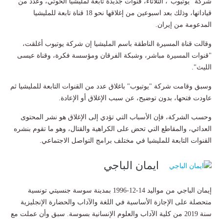
شركة "يوتيوب"، الثلاثاء، قنوات جديدة تابعة لمليشيا الحوثي، وعدد من
قياداتها، وذلك بعد اسبوعين من إغلاقها نحو 18 قناة تابعة للمليشيا
المدعومة من إيران.
وقالت قناة المسيرة الناطقة باسم المليشيا إن شركة يوتيوب أغلقت،
"قنوات المسيرة مباشر، وشبكة الفرقان ومؤسسة فكرة، وقناة عيسى
الليث".
وسبق وقامت شركة "يوتيوب" باغلاق عدد من القنوات التابعة للمليشيا ثم
عاودت فتحها، بدون توضيح، عن سبب الإغلاق أو الإعادة.
وحسب الشركة، فإن الأسباب التي تؤدي إلى الإغلاق هو نشر المحتوى
العدائي، والمقاطع التي تحض على الكراهية والقتال، وهو ما تقوم بنشره
القنوات التابعة للمليشيا في مختلف برامج التواصل الاجتماعي.
ايمان الباجي
إيمان الباجي من مواليد 14-12-1996 بمدينة سوسة جنسيتي تونسية
متحصلة على الإجازة الأساسية في اللغة والآداب والحضارة الإنجليزية
سنة 2019 من كلية الآداب والعلوم الإنسانية بسوسة. سبق وأن عملت مع