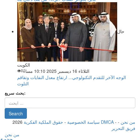
حال
الكويت
الثلاثاء 16 ديسمبر 2025 10:10 مساءً
0
الوجه الآخر للتقدم التكنولوجي... ارتفاع معدل النفايات وتفاقم
التلوث
بحث سريع:
من نحن
-
-
حقوق الملكية الفكرية DMCA
سياسة الخصوصية
-
2026
فريق التحرير
من نحن