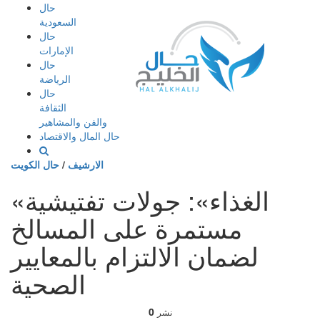
إذهب
حال
الى
السعودية
المحتوى
حال
الإمارات
حال
الرياضة
حال
الثقافة
والفن والمشاهير
حال المال والاقتصاد
الارشيف
/
حال الكويت
«الغذاء»: جولات تفتيشية
مستمرة على المسالخ
لضمان الالتزام بالمعايير
الصحية
0
نشر