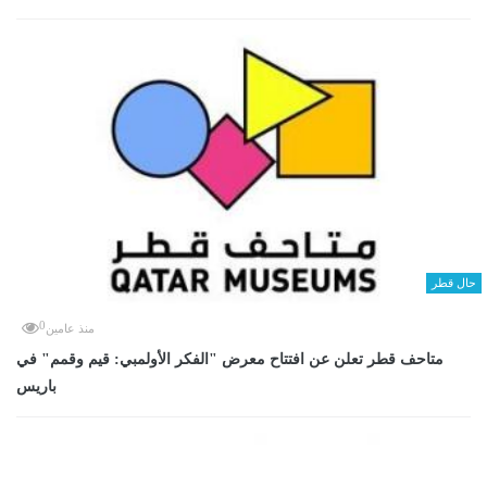
حال قطر
0
منذ عامين
متاحف قطر تعلن عن افتتاح معرض "الفكر الأولمبي: قيم وقمم" في
باريس