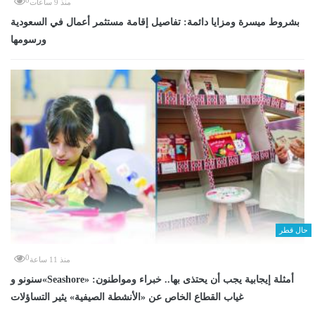
منذ 9 ساعات
بشروط ميسرة ومزايا دائمة: تفاصيل إقامة مستثمر أعمال في السعودية
ورسومها
حال قطر
0
منذ 11 ساعة
سنونو و«Seashore» أمثلة إيجابية يجب أن يحتذى بها.. خبراء ومواطنون:
غياب القطاع الخاص عن «الأنشطة الصيفية» يثير التساؤلات