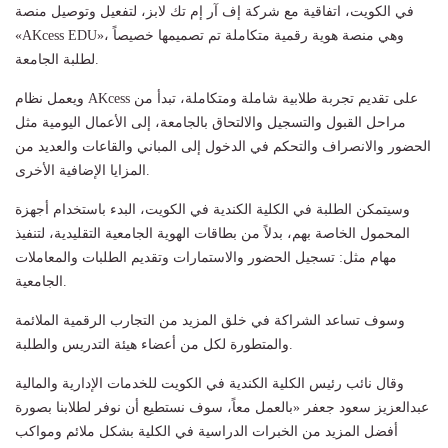
في الكويت، اتفاقية مع شركة إف آر إم تك لابز، لتفعيل وتوصيل منصة
«AKcess EDU»، وهي منصة هوية رقمية متكاملة تم تصميمها خصيصاً
لطلبة الجامعة.
ويعمل نظام AKcess على تقديم تجربة طلابية شاملة ومتكاملة، تبدأ من
مراحل القبول والتسجيل والالتحاق بالجامعة، إلى الأعمال اليومية مثل
الحضور والانصراف والتحكم في الدخول إلى المباني والقاعات والعديد من
المزايا الإضافية الأخرى.
وسيتمكن الطلبة في الكلية الكندية في الكويت، البدء باستخدام أجهزة
المحمول الخاصة بهم، بدلاً من بطاقات الهوية الجامعية التقليدية، لتنفيذ
مهام مثل: تسجيل الحضور والاستمارات وتقديم الطلبات والمعاملات
الجامعية.
وسوف تساعد الشراكة في خلق المزيد من التجارب الرقمية الملائمة
والمتطورة لكل من أعضاء هيئة التدريس والطلبة.
وقال نائب رئيس الكلية الكندية في الكويت للخدمات الإدارية والمالية
عبدالعزيز سعود جعفر «بالعمل معاً، سوف نستطيع أن نوفر لطلابنا بصورة
أفضل المزيد من الخبرات الدراسية في الكلية بشكل ملائم ومواكب