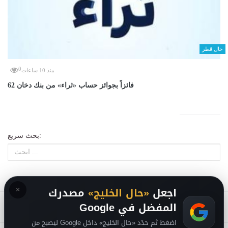
حال قطر
0
منذ 10 ساعات
62 فائزاً بجوائز حساب «ثراء» من بنك دخان
بحث سريع:
×
اجعل
«حال الخليج»
مصدرك
المفضل في Google
اضغط ثم حدّد «حال الخليج» داخل Google ليصبح من