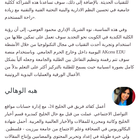
للتقنيات الحديثة. بالإضافة إلى ذلك، سوف تساعدنا هذه الشراكة ككلية
جامعية في تحسين النظم الادارية والبنية التحتية الفنية والتقنية مع زيادة
راحة المستخدم».
وفي هذه المناسبة، نوه الشريك الإداري محمود العوضي، إلى أن رؤية
الكلية الكندية في الكويت نحو التجديد سوف تعمل على تمكين طلابها من
استخدام وتجربة أحدث التقنيات في مجال التكنولوجيا من خلال الأنشطة
اليومية داخل وخارج الحرم الجامعي. وباستخدام منصة AKcess EDU
سوف تتم رقمنة وتنظيم التفاعل بين الطلبة والجامعة وجعله آلياً بشكل
كامل بصورة انسيابية حيث يسمح للطلبة بالتركيز أكثر على التعلم بدلاً من
الأعمال الورقية والعمليات اليدوية الروتينية.
هبه الوهالي
أعمل كقائد فريق في الخليج 24، مع إدارة حسابات مواقع
التواصل الاجتماعي. عملت من قبل مع حال الخليج كمديرة قسم أخبار
الخليج وكاتبة ومحررة للمقالات والأخبار العالمية والعربية. أحمل شهادة
البكالوريوس في الصحافة وعلم الاجتماع من جامعة بيرزيت - فلسطين.
ولي خبرة طويلة في إعداد وتحرير المحتوى والمضامين وإنتاج المقالات