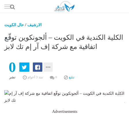
إذهب
الى
المحتوى
الارشيف
/
حال الكويت
حال السعو
الكلية الكندية في الكويت – ألجونكوين توقّع
حال الإما
اتفاقية مع شركة إف آر إم تك لابز
حال الري
0
حال الثقافة والفن والمشا
حال المال والاقت
نشر
تبليغ
0
منذ 3 أعوام
2
1/2
Advertisements