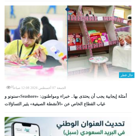
حال قطر
0
الجمعة 07 أغسطس 2026 12:08 صباحاً
سنونو و«Seashore» أمثلة إيجابية يجب أن يحتذى بها.. خبراء ومواطنون:
غياب القطاع الخاص عن «الأنشطة الصيفية» يثير التساؤلات