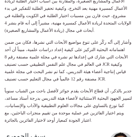
الأعمال والمشاريع الصغيرة، والمقارنة بين أسباب اختيار الطلبة لريادة
الأعمال كمسيرة مهنية بعد التخرج، وكيفية تحفيز الطلبة للتفكير في بدء
مشروع، حيث قارن بين مسببات اختيار الطلبة في الكويت والطلبة في
الولايات المتحدة لريادة الأعمال كمسيرة مهنية، مشيراً إلى أنه قام بنشر 4
أبحاث في مجال (ريادة الأعمال والمشاريع الصغيرة).
وأشار إلى أنّه ركّز على تنوع مواضيع الأبحاث التي نشرها، فكان من ضمن
اهتماماته البحثية التركيز على كيفية إعداد دراسات علمية، مبيناً أن أحد
الأبحاث التي شارك في إعدادها تم نشره في مجلة علمية مصنفة رقم 8
في العالم في مجال علم النفس التطبيقي حسب تصنيف JCR وكيفية
قياس إنتاجية أعضاء هيئة التدريس، كما تم نشر البحث في مجلة علمية
مصنفة رقم 12 عالمياً في مجال التعليم حسب تصنيف JCR.
جدير بالذكر، أن قطاع الأبحاث يقدم جوائز لأفضل باحث من الشباب سنوياً
لتمييز الجهود البحثية الاستثنائية لأعضاء هيئة التدريس بدرجة أستاذ مساعد،
كما توزع بالتساوي على مجالات العلوم التطبيقية والآداب والإنسانيات،
ويتم اختيار الفائزين عبر عملية موحدة من تقييم منجزات الباحثين، مع
اعتبار الجودة كمعيار أوحد لاختيار الفائزين بالجائزة.
سيف الحموري