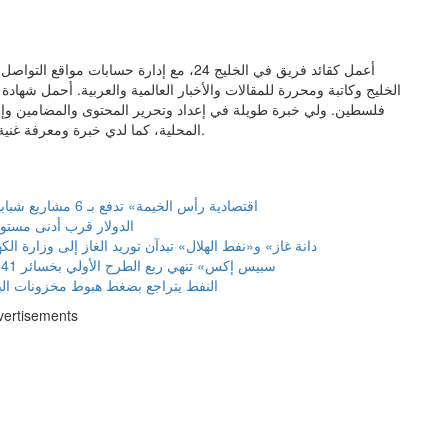
أعمل كقائد فريق في الخليج 24، مع إدارة حس
الخليج وكاتبة ومحررة للمقالات والأخبار العالمية والعربية. أحمل شهاد
فلسطين. ولي خبرة طويلة في إعداد وتحرير المحتوى والمضامين وإنتاج 
المحلية، كما لدي خبرة ومعرفة غنية في مجال العلاقات العامة والإعلام وتنسيق المشاريع وإدارتها.
«اقتصادية رأس الخيمة» تدفع بـ 6 مشاريع شبابية إلى السوق
الدولار قرب أدنى مستوى في 6
«دانة غاز» و«نفط الهلال» تبدآن توريد الغاز إلى وزارة الكه
«سبيس إكس» تنهي ربع الطرح الأولي بخسائر 541 مليون دولار
النفط يتراجع بضغط هبوط مخزونات البن
vertisements