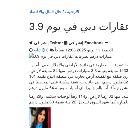
الارشيف
/
حال المال والاقتصاد
 عقارات دبي في يوم
إنشر فى Facebook
إنشر فى Twitter
الجمعة 11 يوليو 2025 12:06 صباحاً
0
تبليغ
- الجمعة 11 يوليو 2025 12:06 صباحاً - بلغت التصرفات العقارية في دائرة الأراضي والأملاك بدبي، أمس،
3.9 مليارات درهم، تمت عبر 1427 صفقة. وشهدت الدائرة تسجيل 1233 مبايعة بقيمة 3.3 مليارات درهم، منها 84 مبايعة لأراضٍ،
و980 مبايعة لوحدات سكنية، و169 مبايعة لمبانٍ. وسجل السوق العقاري صفقة بيع لقطعة أرض تجارية في منطقة البدع بقيمة 101
مليون درهم، كما بيعت أرض أخرى في منطقة المدينة العالمية بقيمة 82 مليون درهم، إلى جانب بيع شقة سكنية على المخطط في
وسجلت الرهون قيمة قدرها 512 مليون درهم تمت عبر 172 معاملة، منها 32 رهناً لأراضٍ، و114 رهناً لوحدات سكنية، و29 رهناً
22 هبة بقيمة 60 مليون درهم.