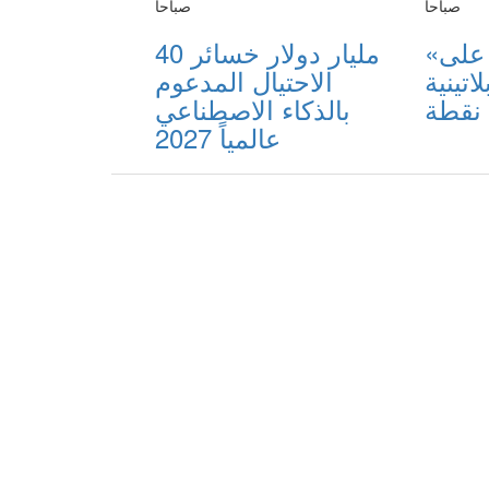
صباحاً
صباحاً
«الشراع» يحصل على
40 مليار دولار خسائر
لاتينية LEED بـ 102
الاحتيال المدعوم
نقطة
بالذكاء الاصطناعي
عالمياً 2027