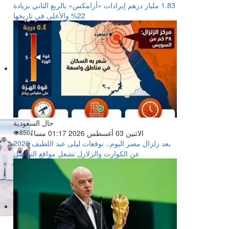
‏1.83 مليار درهم إيرادات «أرامكس» بالربع الثاني بزيادة
22% والأعلى في تاريخها
حال السعودية
الاثنين 03 أغسطس 2026 01:17 مساءً
850
بعد زلزال مصر اليوم.. توقعات ليلى عبد اللطيف 2026
عن الكوارث والزلازل تشعل مواقع التواصل