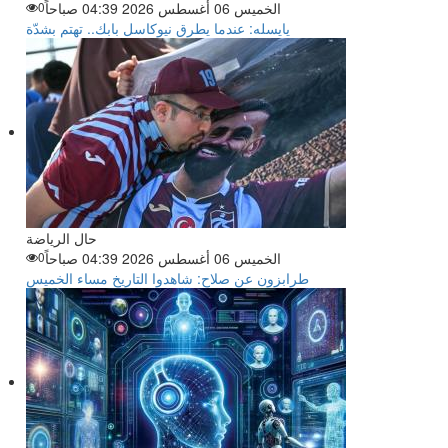
الخميس 06 أغسطس 2026 04:39 صباحاً
0
يايسله: عندما يطرق نيوكاسل بابك.. تهتم بشدّة
حال الرياضة
الخميس 06 أغسطس 2026 04:39 صباحاً
0
طرابزون عن صلاح: شاهدوا التاريخ مساء الخميس