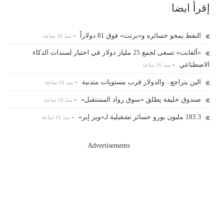
إقرأ ايضا
النفط يمحو خسائره و«برنت» فوق 81 دولاراً
-
منذ 16 ساعة
«ألفابت» تسعى لجمع 25 مليار دولار في اختبار لسندات الذكاء
الاصطناعي
-
منذ 16 ساعة
الين يتراجع.. والدولار قرب مستويات متدنية
-
منذ 16 ساعة
صندوق خليفة يطلق «سوق رواد المستقبل»
-
منذ 16 ساعة
183.3 ⁠مليون يورو خسائر تشغيلية لـ«ويز إير»
-
منذ 16 ساعة
Advertisements