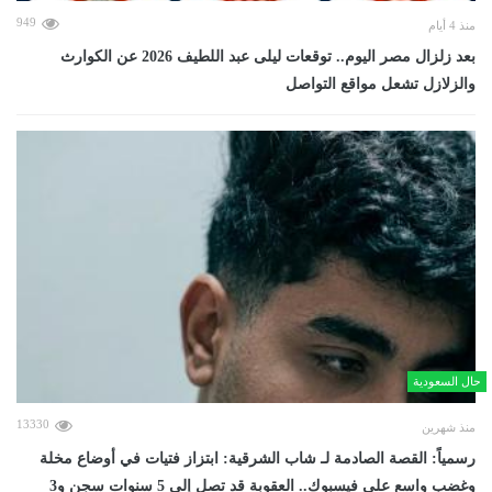
949
منذ 4 أيام
بعد زلزال مصر اليوم.. توقعات ليلى عبد اللطيف 2026 عن الكوارث
والزلازل تشعل مواقع التواصل
حال السعودية
13330
منذ شهرين
رسمياً: القصة الصادمة لـ شاب الشرقية: ابتزاز فتيات في أوضاع مخلة
وغضب واسع على فيسبوك.. العقوبة قد تصل إلى 5 سنوات سجن و3