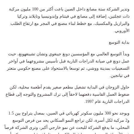
وتدير الشركة ستة مصانع داخل الصين باعت أكثر من 100 مليون مركبة
ذات عجلتين، إضافة إلى مصانع في فيتنام وإندونيسيا وتايلاند وتركيا
والبرازيل والمكسيك، مع خطط لبناء مصنع في المجر مع ارتفاع الطلب
الأوروبي.
بداية التوسع
وبدأ التوسع العالمي مع المؤسسين دونغ جينغوي وتشان تشينغهونغ، حيث
عمل دونغ في صيانة الدراجات النارية قبل تأسيس مشروعهما في أواخر
التسعينيات بمدينة ووشي، ثم توسعا بالاستحواذ على مصنع حكومي متعثر
في تيانجين.
حاول الزوجان في البداية تشغيل مطعم صغير يقدم أطعمة محلية، لكن
ضغوط العمل القاسية دفعتهما لاحقاً إلى ترك المشروع والتوجه إلى قطاع
الدراجات النارية عام 1997.
ويوجد نحو 300 مليون سكوتر كهربائي في الصين، بمعدل يتراوح بين 1.5
و2 مركبة لكل أسرة، لكن تراجع النمو السكاني يحد من فرص التوسع
المحلي، ما يدفع الشركة للبحث عن نمو خارجي أكبر، وترى الشركة فرصاً