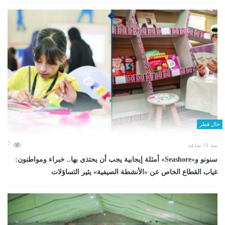
حال قطر
7
منذ 19 ساعة
سنونو و«Seashore» أمثلة إيجابية يجب أن يحتذى بها.. خبراء ومواطنون:
غياب القطاع الخاص عن «الأنشطة الصيفية» يثير التساؤلات