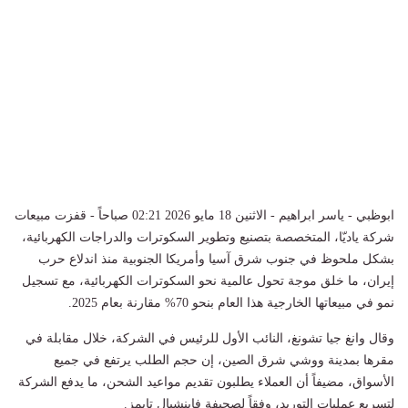
ابوظبي - ياسر ابراهيم - الاثنين 18 مايو 2026 02:21 صباحاً - قفزت مبيعات
شركة ياديّا، المتخصصة بتصنيع وتطوير السكوترات والدراجات الكهربائية،
بشكل ملحوظ في جنوب شرق آسيا وأمريكا الجنوبية منذ اندلاع حرب
إيران، ما خلق موجة تحول عالمية نحو السكوترات الكهربائية، مع تسجيل
نمو في مبيعاتها الخارجية هذا العام بنحو 70% مقارنة بعام 2025.
وقال وانغ جيا تشونغ، النائب الأول للرئيس في الشركة، خلال مقابلة في
مقرها بمدينة ووشي شرق الصين، إن حجم الطلب يرتفع في جميع
الأسواق، مضيفاً أن العملاء يطلبون تقديم مواعيد الشحن، ما يدفع الشركة
لتسريع عمليات التوريد، وفقاً لصحيفة فاينشيال تايمز.