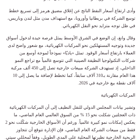
وأدى ارتفاع أسعار النفط الناتج عن إغلاق مضيق هرمز إلى تسريع خطط
توسع الشركة في بريطانيا وأوروبا، مع استهداف مدن مثل لندن وباريس،
في ظل توجه متزايد نحو النقل الكهربائي.
وقال وانغ، إن الوضع في الشرق الأوسط يمثل فرصة جيدة لدخول أسواق
جديدة وتوجيه المستهلكين نحو المركبات الكهربائية، مع شعور واضح لدى
العملاء بارتفاع أسعار الوقود. تمثل «ياديّا» نموذجاً لموجة أوسع من
شركات التكنولوجيا النظيفة الصينية التي تتوسع عالمياً مع تراجع النمو
الداخلي، إذ تستهدف الشركة مبيعات خارجية تصل إلى 450 ألف مركبة
هذا العام مقارنة بـ310 آلاف سابقاً، كما تخطط لإضافة ما يصل إلى 10
آلاف نقطة بيع خارجية في 2026.
المركبات الكهربائية
وتشير بيانات المجلس الدولي للنقل النظيف إلى أن المركبات الكهربائية
ذات العجلتين شكلت نحو 15 % من السوق العالمي العام الماضي، ما
يعكس إمكانات نمو كبيرة عالمياً. ورغم أن الأسواق الخارجية شكّلت نحو 2
فقط من مبيعات الشركة العام الماضي، فإن الإدارة تتوقع أن تتجاوز
الربحية الخارجية نظيرتها المحلية على المدى الطويل، وفقاً لمحللي سيتي.