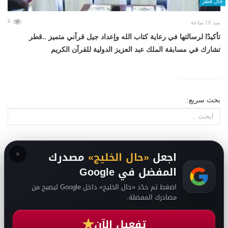
حال قطر
6
منذ 18 ساعة
تأكيدًا لرسالتها في رعاية كتاب الله وإعداد جيل قرآني متميز ..قطر
تشارك في مسابقة الملك عبد العزيز الدولية للقرآن الكريم
بحث سريع:
×
اجعل
«حال الخليج»
مصدرك
المفضل في Google
اضغط ثم حدّد «حال الخليج» داخل Google ليصبح من
مصادرك المفضلة.
2026
سياسة الخصوصية
-
حقوق الملكية الفكرية DMCA
-
من نحن
-
فريق التحرير
★
تفعيل الآن
من نحن