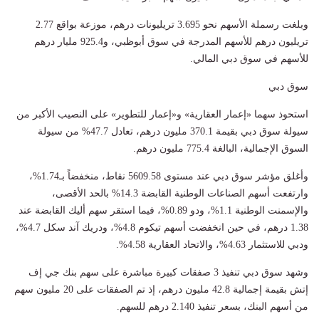
وبلغت رسملة الأسهم نحو 3.695 تريليونات درهم، موزعة بواقع 2.77
تريليون درهم للأسهم المدرجة في سوق أبوظبي، و925.4 مليار درهم
للأسهم في سوق دبي المالي.
سوق دبي
استحوذ سهما «إعمار العقارية» و«إعمار للتطوير» على النصيب الأكبر من
سيولة سوق دبي بقيمة 370.1 مليون درهم، تعادل 47.7% من سيولة
السوق الإجمالية، البالغة 775.4 مليون درهم.
وأغلق مؤشر سوق دبي عند مستوى 5609.58 نقاط، منخفضاً بـ1.74%،
وارتفعت أسهم الصناعات الوطنية القابضة 14.3% بالحد الأقصى،
والإسمنت الوطنية 1.1%، ودو 0.89%، فيما استقر سهم أليك القابضة عند
1.38 درهم، في حين انخفضت أسهم تيكوم 4.8%، ودريك آند سكل 4.7%،
ودبي للاستثمار 4.63%، والاتحاد العقارية 4.58%.
وشهد سوق دبي تنفيذ 3 صفقات كبيرة مباشرة على سهم بنك جي إف
إتش بقيمة إجمالية 42.8 مليون درهم، إذ تم الصفقات على 20 مليون سهم
من أسهم البنك، بسعر تنفيذ 2.140 درهم للسهم.