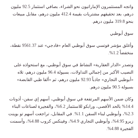
واتجه المستثمرون الإماراتيون نحو الشراء، بصافي استثمار 92.5 مليون
درهم، بعد تحقيقهم مشتريات بقيمة 412.4 مليون درهم، مقابل مبيعات
بنحو 319.8 مليون درهم.
سوق أبوظبي
وأغلق مؤشر فوتسي سوق أبوظبي العام «فادجي» عند 9561.37 نقطة،
منخفضاً 1.2%.
وتصدر «الدار العقارية» النشاط في سوق أبوظبي، مع استحواذه على
النصيب الأكبر من إجمالي التداولات، بسيولة 96.4 مليون درهم، تلاه
«أبوظبي التجاري» جاذباً 92.93 مليون درهم، ثم «ألفا ظبي القابضة»
بسيولة 90.5 مليون درهم.
وكان ضمن الأسهم المرتفعة في سوق أبوظبي، أسهم إي سفن- أذونات
14.4% بالحد الأقصى، ورابكو للاستثمار 6.2%، والفجيرة لصناعات البناء
2.3%، وأبوظبي لبناء السفن 1.1%. في المقابل، تراجعت أسهم تو بوينت
زيرو 4.95%، وأبوظبي التجاري 4.9%، وفينكس كروب 4.88%، وأسمنت
الفجيرة 4.88%.