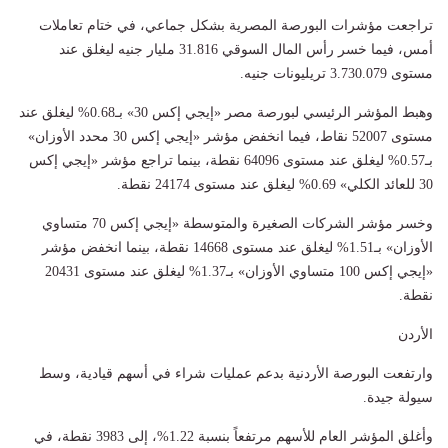
تراجعت مؤشرات البورصة المصرية بشكل جماعي، في ختام تعاملات
أمس، فيما خسر رأس المال السوقي 31.816 مليار جنيه ليغلق عند
مستوى 3.730.079 تريليونات جنيه.
وهبط المؤشر الرئيسي لبورصة مصر «إيجي إكس 30» بـ0.68% ليغلق عند
مستوى 52007 نقاط، فيما انخفض مؤشر «إيجي إكس 30 محدد الأوزان»
بـ0.57% ليغلق عند مستوى 64096 نقطة، بينما تراجع مؤشر «إيجي إكس
30 للعائد الكلي» 0.69% ليغلق عند مستوى 24174 نقطة.
وخسر مؤشر الشركات الصغيرة والمتوسطة «إيجي إكس 70 متساوي
الأوزان» بـ1.51% ليغلق عند مستوى 14668 نقطة، بينما انخفض مؤشر
«إيجي إكس 100 متساوي الأوزان» بـ1.37% ليغلق عند مستوى 20431
نقطة.
الأردن
وارتفعت البورصة الأردنية بدعم عمليات شراء في أسهم قيادية، وسط
⁠سيولة جيدة.
وأغلق المؤشر العام للأسهم مرتفعاً بنسبة 1.22%، إلى 3983 نقطة، في