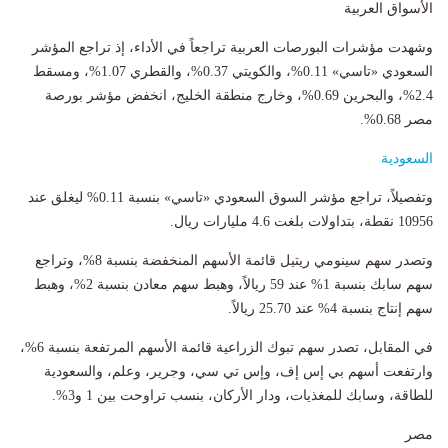
الأسواق العربية
وشهدت مؤشرات البورصات العربية تراجعاً في الأداء، إذ تراجع المؤشر
السعودي «تاسي» 0.11%، والكويتي 0.37%، والقطري 1.07%، ومسقط
2.4%، والبحرين 0.69%، وخارج منطقة الخليج، انخفض مؤشر بورصة
مصر 0.68%.
السعودية
وتفصيلاً، تراجع مؤشر السوق السعودي «تاسي» بنسبة 0.11% ليغلق عند
10956 نقطة، بتداولات بلغت 4.6 مليارات ريال.
وتصدر سهم سينومي ريتيل قائمة الأسهم المنخفضة بنسبة 8%، وتراجع
سهم سابك بنسبة 1% عند 59 ريالاً، وهبط سهم معادن بنسبة 2%، وهبط
سهم إنتاج بنسبة 4% عند 25.70 ريالاً.
في المقابل، تصدر سهم تبوك الزراعية قائمة الأسهم المرتفعة بنسبة 6%،
وارتفعت أسهم بي إس إف، وإس تي سي، وجرير، وعلم، والسعودية
للطاقة، وسابك للمغذيات، ودار الأركان، بنسب تراوحت بين 1 و3%.
مصر