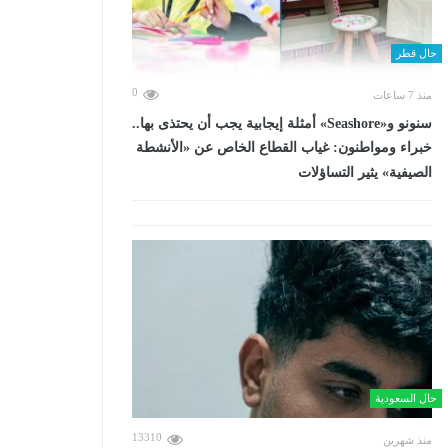
حال قطر
0
منذ 7 ساعات
سنونو و«Seashore» أمثلة إيجابية يجب أن يحتذى بها..
خبراء ومواطنون: غياب القطاع الخاص عن «الأنشطة
الصيفية» يثير التساؤلات
حال السعودية
13310
منذ شهرين