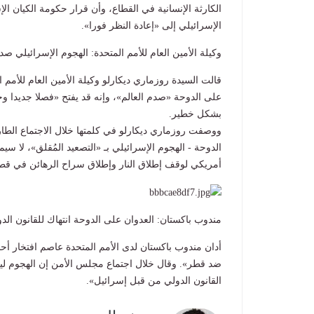
الكارثة الإنسانية في القطاع، وأن قرار حكومة الكيان ا
الإسرائيلي إلى «إعادة النظر فورا».
وكيلة الأمين العام للأمم المتحدة: الهجوم الإسرائيلي صدم
قالت السيدة روزماري ديكارلو وكيلة الأمين العام للأمم 
على الدوحة «صدم العالم»، وإنه قد يفتح «فصلا جديدا وخط
بشكل خطير.
ووصفت روزماري ديكارلو في كلمتها خلال الاجتماع الطار
الدوحة - الهجوم الإسرائيلي بـ «التصعيد المُقلق»، لا س
أمريكي لوقف إطلاق النار وإطلاق سراح الرهائن في قطا
مندوب باكستان: العدوان على الدوحة انتهاك للقانون الد
أدان مندوب باكستان لدى الأمم المتحدة عاصم افتخار أحمد
ضد قطر». وقال خلال اجتماع مجلس الأمن إن الهجوم لي
القانون الدولي من قبل إسرائيل».