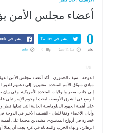
الارشيف
/
حال قطر
أعضاء مجلس الأمن يؤ
0
إنشر فى Twitter
إنشر فى Facebook
نشر
منذ 11 شهرًا
0
تبليغ
1/6
الدوحة - سيف الحموري - أكد أعضاء مجلس الأمن الدول
مبادئ مـيثاق الأمم المتحدة. مشيرين إلى دعمهم للدور 
إلى جانب مصر والولايات المتحدة الأمريكية. وفي بيان
الوضع في الشرق الأوسط، لبحث الهجوم الإسرائيلي على
على أهمية الجهود الدبلوماسية الحالية التي تبذلها قطر 
وأدان الأعضاء وفقا للبيان «القصف الأخير في الدوحة في 
خسارة في أرواح المدنيين»، مشددين مجددا على أهمية ت
الرهائن، وإنهاء الحرب والمعاناة في غزة يجب أن يظلا أو