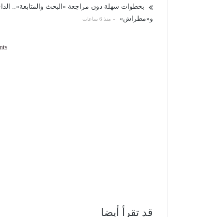
بخطوات سهلة دون مراجعة «البحث والمتابعة».. الداخلي
و«مطراش»
-
منذ 6 ساعات
nts
قد تقرأ أيضا