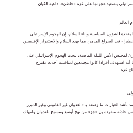
لإسرائيلي بتصعيد هجومها على غزة «خاطئ»، داعية الكيان
 العالم
المتحدة للشؤون السياسية وبناء السلام، إن الهجوم الإسرائيلي
يرا» في الصراع المدمر، مما يهدد السلام والاستقرار الإقليميين
ئ لمجلس الأمن الليلة الماضية، لبحث الهجوم الإسرائيلي على
يما أنه استهدف أفرادا كانوا مجتمعين لمناقشة أحدث مقترح
ع غزة.
ولي
 بأشد العبارات ما وصفه بـ «العدوان غير القانوني وغير المبرر
س حادثة منفردة بل «جزء من نهج أوسع وممنهج للعدوان وانتهاك