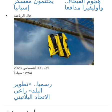
هجوم الفيحاء..
يختتمون معسكر
وأوليفيرا مدافعا
إسبانيا
حال الرياضة
الأحد 09 أغسطس 2026
12:54 صباحاً
رسميا.. «تطوير
البلد» راعي
الاتحاد البلاتيني