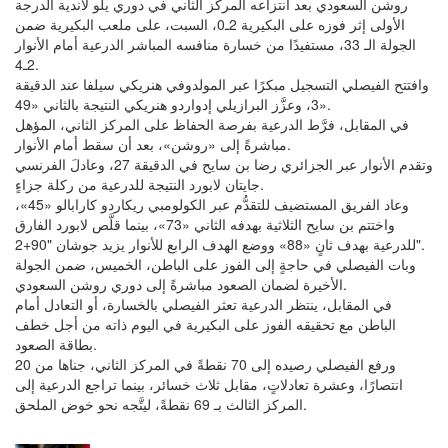
روشن السعودي بعد انتزاعه المركز الثاني في دوري يلو لأندية الدرجة
الأولى إثر فوزه على البكيرية 2ـ0، السبت، على ملعب البكيرية ضمن
الجولة الـ 33، مستفيدًا من خسارة منافسه المباشر الدرعية أمام الأنوار
2ـ4.
وافتتح الفيصلي التسجيل مبكرًا عبر المولدوفي هنريكي سيلفا عند الدقيقة
3، وعزَّز البرازيلي إدواردو هنريكي النتيجة بالثاني «49».
في المقابل، فرَّط الدرعية بفرصة الحفاظ على المركز الثاني، المؤهل
مباشرةً إلى «روشن»، بعد أن سقط أمام الأنوار.
وتقدم الأنوار عبر الجزائري رضا بن سايح في الدقيقة 27، وعادلَ الفرنسي
جايتان لابورد النتيجة للدرعية من ركلة جزاءٍ.
وعاد الفريق المستضيف للتقدُّم عبر الكولومبي ريكاردو كارابالو «45»،
واختتم بن سايح الثلاثية بهدفه الثاني «73»، بينما قلَّص لابورد الفارق
للدرعية بهدف ثانٍ «88» ووضع الهدف الرابع للأنوار يزيد جوشان "90+2".
وبات الفيصلي في حاجةٍ إلى الفوز على الباطن، الخميس، ضمن الجولة
الأخيرة لضمان الصعود مباشرةً إلى دوري روشن السعودي.
في المقابل، ينتظر الدرعية تعثر الفيصلي بالخسارة، أو التعادل أمام
الباطن مع تحقيقه الفوز على البكيرية في اليوم ذاته من أجل خطف
بطاقة الصعود.
ورفع الفيصلي رصيده إلى 70 نقطةً في المركز الثاني، جناها من 20
انتصارًا، وعشرة تعادلاتٍ، مقابل ثلاث خسائر، بينما تراجع الدرعية إلى
المركز الثالث بـ 69 نقطةً، ليتَّجه نحو خوض الملحق.