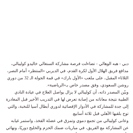
دبي - هبه الوهالي - تضاءلت فرصة مشاركة السنغالي خاليدو كوليبالي،
مدافع فريق الهلال الأول لكرة القدم، في الديربي «المنتظر» أمام النصر،
الثلاثاء المقبل، على ملعب «الأول بارك» في قمة الجولة الـ 32 من دوري
روشن السعودي، وفق مصدر خاص بـ«الرياضية».
وبيّن المصدر ذاته، أن كوليبالي لا يزال يواصل العلاج في عيادة النادي
الطبية نتيجة معاناته من إصابة تعرض لها في التدريب الأخير قبل المغادرة
إلى جدة للمشاركة في الأدوار الإقصائية لدوري أبطال آسيا للنخبة، والتي
توج بلقبها الأهلي قبل ثلاثة أسابيع.
وعانى كوليبالي من تجمع دموي وتمزق في عضلة الفخذ، واستمر غيابه
عن المشاركة مع الفريق، في مباريات ضمك الحزم والخليج دوريًا، ونهائي