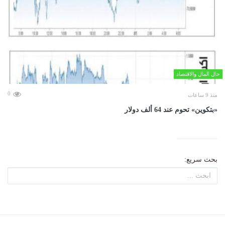
حال المال والاقتصاد
0
منذ 9 ساعات
«بتكوين» تحوم عند 64 ألف دولار
بحث سريع: