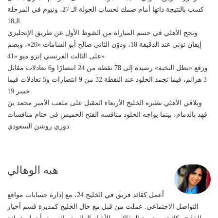
كسب بالنتيجة ذاتها أمام ضمك لحساب الجولة الـ 27، ونيوم في المرحلة
الـ18.
ونجح الأهلي في حسم المباراة من الشوط الأول عن طريق الإنجليزي
إيفان توني عند الدقيقة 18، ودوّن الثاني صالح أبو الشامات «20»، وبصم
على الثالث الفرنسي إنزو ميو «41».
ورفع «بطل النخبة» رصيده إلى 78 نقطة من 24 انتصارًا و6 تعادلات مقابل
3 هزائم، فيما تجمد الخلود عند النقطة 32 من 9 انتصارات و5 تعادلات فيما
خسر 19.
ويلاقي الأهلي نظيره الخليج الأربعاء المقبل على ملعب الأمير محمد بن
فهد بالدمام، بينما يواجه الخلود منافسه الفتح الخميس في ختام منافسات
دوري روشن السعودي.
هبه الوهالي
أعمل كقائد فريق في الخليج 24، مع إدارة حسابات مواقع
التواصل الاجتماعي. عملت من قبل مع حال الخليج كمديرة قسم أخبار