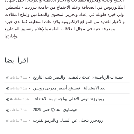
الخليج وكاتبة ومحررة للمقالات والأخبار العالمية والعربية. أحمل شهادة
البكالوريوس في الصحافة وعلم الاجتماع من جامعة بيرزيت - فلسطين.
ولي خبرة طويلة في إعداد وتحرير المحتوى والمضامين وإنتاج المقالات
والأخبار للعديد من المواقع الإلكترونية والإذاعات المحلية، كما لدي خبرة
ومعرفة غنية في مجال العلاقات العامة والإعلام وتنسيق المشاريع
وإدارتها.
إقرأ ايضا
حصة لـ«الرياضية»: عدتُ بالذهب.. والنصر كتب التاريخ
-
منذ 7 ساعات
بعد الاستقالة.. فيسينج أصغر مدربي روشن
-
منذ 7 ساعات
«رويترز»: توني الأهلي يواجه تهمة الاعتداء
-
منذ 7 ساعات
هوساوي اتحاديّا حتى 2029
-
منذ 7 ساعات
رودجرز يتخلى عن ألمينا.. وباليرمو يقترب
-
منذ 7 ساعات