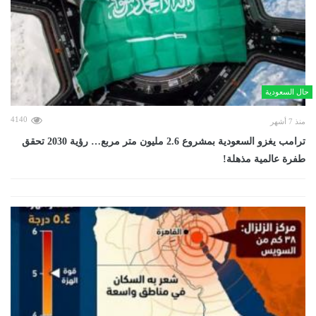
حال السعودية
4140
منذ 7 أشهر
ترامب يغزو السعودية بمشروع 2.6 مليون متر مربع… رؤية 2030 تحقق
طفرة عالمية مذهلة!