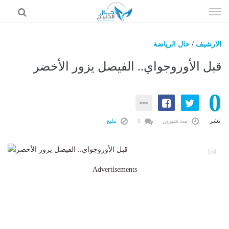
إذهب
الى
المحتوى
الارشيف
/
حال الرياضة
حال السعودية
قبل الأوروجواي.. الفيصل يزور الأخضر
حال الإمارات
0
حال الرياضة
حال الثقافة والفن والمشاهير
نشر
منذ شهرين
0
تبليغ
حال المال والاقتصاد
4
1/4
Advertisements