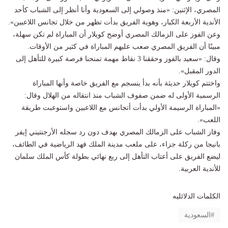
المصري، الإثنين: «منذ وصولي إلى السعودية وأنا أنظر إلى الشباب كأحد
الأندية الأربعة الكبار، وهوية الفريق بدأت تظهر من خلال تجانس اللاعبين».
وعن الفوز على الزمالك المصري أوضح كويلار أن المباراة لم تكن سهلة،
مبينًا أن الفريق المصري صعب عليهم المباراة في كثير من الأوقات.
وقال: «سعيد بالفوز وحققنا 3 نقاط مهمة تمنحنا فرصة كبيرة للتأهل إلى
الدور المقبل».
واختتم كويلار حديثة بأنه بدأ ينسجم مع الفريق خاصة وأنها المباراة
الرسمية الأولى له ضمن صفوف الشباب منذ انتقاله من الهلال وقال:
«المباراة الرسيمة الأولي بدأت أتجانس مع اللاعبين واستوعبت طريقة
اللعب».
وفاز الشباب على الزمالك المصري بهدف دون رد سجله الأرجنتيني إيفر
بانيجا من ركلة جزاء، على ملعب مدينة الملك فهد الرياضية في الطائف،
ليضع الفريق على أعتاب التأهل إلى ربع نهائي بطولة كأس الملك سلمان
للأندية العربية.
الكلمات الدلائليه
السعودية