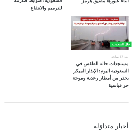
السعودية: ضوابط صارمة
أثناء عبورها مضيق هرمز
للترميم والانتفاع
حال السعودية
منذ 12 ساعة
مستجدات حالة الطقس في
السعودية اليوم: الإنذار المبكر
يحذر من أمطار رعدية وموجة
حر قياسية
أخبار متداوَلة