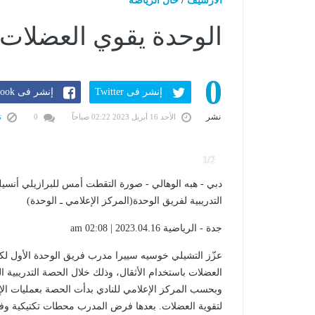
الارشيف
/
حال الرياضة
الوحدة يقوي العضلات 
0
إنشر فى Twitter
إنشر فى Facebook
نشر
الأحد 16 أبريل 2023 02:22 صباحاً
0
تب
1/2
دبي - هبه الوهالي - صورة التقطت أمس للبرازيلي أنس
التدريبية لفريق الوحدة(المركز الإعلامي ـ الوحدة)
جدة - الرياضية
2023.04.16 | 02:08 am
عزّز التشيلي خوسيه سييرا مدرب فريق الوحدة الأول لكر
العضلات باستخدام الأثقال، وذلك خلال الحصة التدريبية
وبحسب المركز الإعلامي للنادي بدأت الحصة بعمليات الإح
لتقوية العضلات. بعدها فرض المدرب محطات تكتيكية وفني