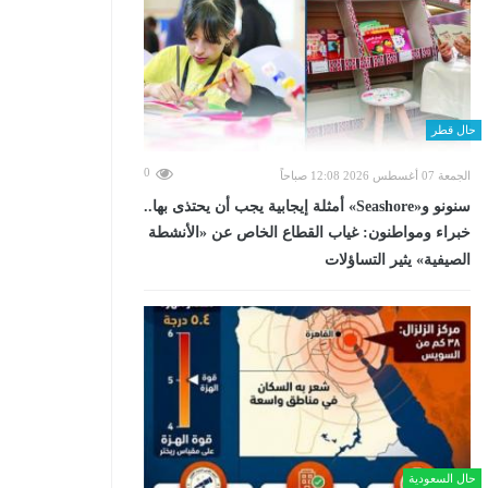
حال قطر
0
الجمعة 07 أغسطس 2026 12:08 صباحاً
سنونو و«Seashore» أمثلة إيجابية يجب أن يحتذى بها..
خبراء ومواطنون: غياب القطاع الخاص عن «الأنشطة
الصيفية» يثير التساؤلات
حال السعودية