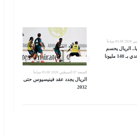
يا.. الريال يحسم
14 مليونا
حال الرياضة
الجمعة 07 أغسطس 2026 05:08 صباحاً
الريال يجدد عقد فينيسيوس حتى
2032