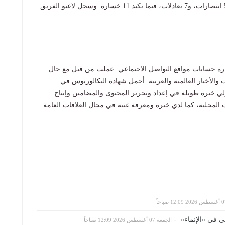
ويحتل الفريق المركز الـ 13 برصيد 22 نقطة جمعها من 5 انتصارات، و7 تعادلات، فيما تكبد 11 خسارة. وسجل لاعبو الفريق
 فريق في الخليج 24، مع إدارة حسابات مواقع التواصل الاجتماعي. عملت من قبل مع حال
 والأخبار العالمية والعربية. أحمل شهادة البكالوريوس في
ي خبرة طويلة في إعداد وتحرير المحتوى والمضامين وإنتاج
عات المحلية، كما لدي خبرة ومعرفة غنية في مجال العلاقات العامة
-
الجمعة 07 أغسطس 2026 12:09 صباحاً