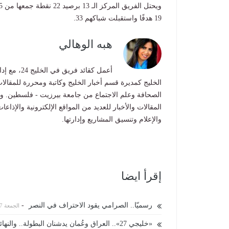
19 هدفًا واستقبلت شباكهم 33.
هبه الوهالي
أعمل كقائد
الخليج كمديرة قسم أخبار الخليج وكاتبة ومحررة للمقالات
الصحافة وعلم الاجتماع من جامعة بيرزيت - فلسطين. ول
المقالات والأخبار للعديد من المواقع الإلكترونية والإذا
والإعلام وتنسيق المشاريع وإدارتها.
إقرأ ايضا
رسميّا.. الصرامي يقود الاحتراف في النصر
-
الجمعة 07 أغسطس 2026 12:09 صباحاً
«خليجي 27».. العراق وعُمان يدشنان البطولة.. والنهائي في «الإنماء»