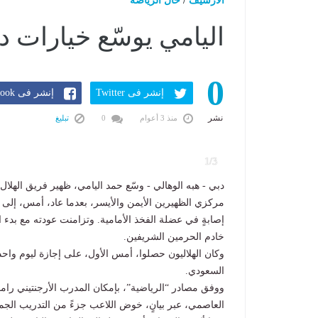
الارشيف
/
حال الرياضة
اليامي يوسّع خيارات دي
0
إنشر فى Twitter
إنشر فى Facebook
نشر
منذ 3 أعوام
0
تبليغ
1/3
دبي - هبه الوهالي - وسّع حمد اليامي، ظهير فريق الهلال
مركزي الظهيرين الأيمن والأيسر، بعدما عاد، أمس، إلى 
إصابةٍ في عضلة الفخذ الأمامية. وتزامنت عودته مع بدء ا
خادم الحرمين الشريفين.
السعودي.
ووفق مصادر “الرياضية”، بإمكان المدرب الأرجنتيني رامون
العاصمي، عبر بيانٍ، خوض اللاعب جزءً من التدريب الجم