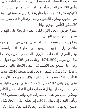
فيما أكدت المصادر أنه سيصل إلى الجاهزية التامة قبل مو
وأدى اللاعبون الذين بدأوا مباراة النصر تمارينَ استرجاعية،
تكتيكية متنوعة، وخاضوا مناورة فنية بين مجموعتين. وع
من الشهر، وتناول اللاعبون وجبة الإفطار داخل مقر الناد
كلاسيكو الكأس.. يهزم الهلال
يتفوق فريق الاتحاد الأول لكرة القدم تاريخيًا على الهل
ضمن الدور نصف النهائي.
وحقق الاتحاد سبعة انتصارات على الهلال في 15 مواجهةٍ بينهما ضمن الكأس.
وانتمى أول لقاءٍ بين الفريقين إلى البطولة ذاتها، وأسفر عن انتصار الاتحاد 
بدءً من موسم 1990ـ1991، وعادت في 2008 مع دخول الكرة
وفي أول نسخةٍ بعد الاستئناف، التقى الاتحاد والهلال ضمن ن
وعودةً 4ـ1 و2
الكأس 2011، بعدما تغلّب على الهلال، ضمن دور الأربعة، 3ـ0 ذهابًا وتعادلا 1ـ1 إيابًا.
وفي ربع نهائي 2012، فاز الاتحاد 3ـ2 على الهلال ذهابًا، وعبَر إلى دور الأربعة بعد تعادلهما إيابًا 1ـ1.
في المقابل، فاز الهلال 4 مراتٍ على الاتحاد ضمن الكأس.
وتحقّق اثنان من هذه الانتصارات في نهائيي نسختي 1965 و1982، اللذين حُسِم أولُهما بركلات الترجيح والثاني بنتيجة 3ـ1.
ضمن ربع نها