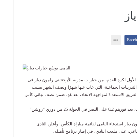
از
3/3
 الأول لكرة القدم، من خيارات مدربه الأرجنتيني رامون دياز في
التدريبات الجماعية، التي غاب عنها شهرًا ونصف الشهر بسبب
لفريق الاستعدادَ لمواجهة الاتحاد، بعد غدٍ، ضمن نصف نهائي كأس
وكان الهلاليون حصلوا، أمس الأول، على إجازة ليوم واحد، بعد فوزهم 2ـ0 على النصر في الجولة 25 من دوري “روشن”
 دياز استدعاء اليامي لقائمة مباراة الكأس. وأعلن النادي
اعي، على ملعب النادي، في إطار برنامج تأهيله.