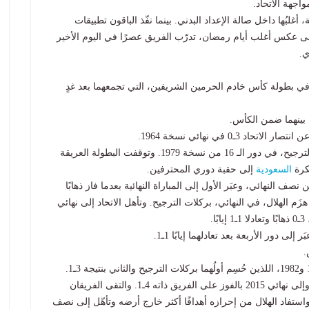
اجهة الاتحاد.
 أغلبُها داخل صالة الإعداد البدني. بينما نفّذ الباقون تطبيقات
لى عكس أغلب أيام رمضان، تدرّب الفريق عصرًا في اليوم الأخير
ي.
ال في بطولة كأس خادم الحرمين الشريفين، التي تجمعهما بعد غدٍ
3ـ0 في نهائي نسخة 1964.
وفاز الفريق ذاته على “الأزرق” العاصمي، لكن بركلات الترجيح، في دور الـ 16 من نسخة 1979. وتوقفت البطولة العريقة
السعودية
إلى حقبة دوري المحترفين.
صف النهائي، وعبَر الأول إلى المباراة النهائية بعدما فاز ذهابًا
ـ1. واقتنص الاتحاد لقب نسخة 2010، عندما هزَم الهلال، في النهائي، بركلات الترجيح. وتأهل الاتحاد إلى نهائي
وتأهل الهلال إلى نهائي 1981، إثر تغلّبه على الاتحاد 2ـ1، وإلى نهائي 2015 بالفوز على الفريق ذاته 4ـ1. والتقى الفريقان
ئي نسخة 2012، وتعادلا 2ـ2 ذهابًا و1ـ1 إيابًا، واستفاد الهلال من إحرازه أهدافًا أكثر خارج أرضه وتأهّل إلى نصف