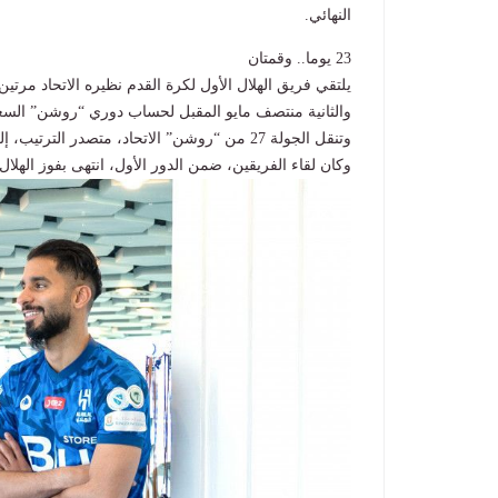
النهائي.
23 يوما.. وقمتان
والثانية منتصف مايو المقبل لحساب دوري “روشن” السع
وتنقل الجولة 27 من “روشن” الاتحاد، متصدر الترتيب، إلى الرياض لملاقاة الهلال، صاحب المركز الثالث.
وكان لقاء الفريقين، ضمن الدور الأول، انتهى بفوز الهلال في جدة 1ـ0، وشَهِد على الهزيمة الوحيدة للاتح