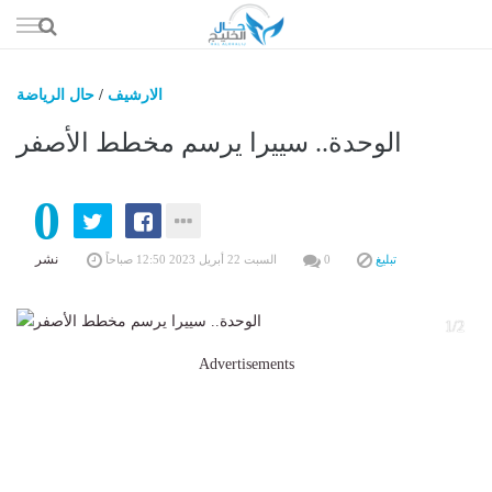
إذهب
الى
المحتوى
الارشيف
/
حال الرياضة
حال السعو
الوحدة.. سييرا يرسم مخطط الأصفر
حال الإما
0
حال الري
حال الثقافة والفن والمشا
نشر
تبليغ
0
السبت 22 أبريل 2023 12:50 صباحاً
حال المال والاقت
1/2
Advertisements