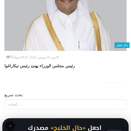
حال قطر
0
الاثنين 16 سبتمبر 2024 09:07 صباحاً
رئيس مجلس الوزراء يهنئ رئيس نيكاراغوا
بحث سريع:
×
اجعل
«حال الخليج»
مصدرك