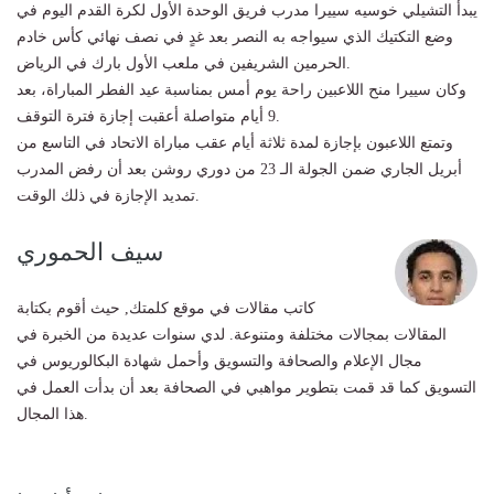
يبدأ التشيلي خوسيه سييرا مدرب فريق الوحدة الأول لكرة القدم اليوم في
وضع التكتيك الذي سيواجه به النصر بعد غدٍ في نصف نهائي كأس خادم
الحرمين الشريفين في ملعب الأول بارك في الرياض.
وكان سييرا منح اللاعبين راحة يوم أمس بمناسبة عيد الفطر المباراة، بعد
9 أيام متواصلة أعقبت إجازة فترة التوقف.
وتمتع اللاعبون بإجازة لمدة ثلاثة أيام عقب مباراة الاتحاد في التاسع من
أبريل الجاري ضمن الجولة الـ 23 من دوري روشن بعد أن رفض المدرب
تمديد الإجازة في ذلك الوقت.
سيف الحموري
كاتب مقالات في موقع كلمتك, حيث أقوم بكتابة
المقالات بمجالات مختلفة ومتنوعة. لدي سنوات عديدة من الخبرة في
مجال الإعلام والصحافة والتسويق وأحمل شهادة البكالوريوس في
التسويق كما قد قمت بتطوير مواهبي في الصحافة بعد أن بدأت العمل في
هذا المجال.