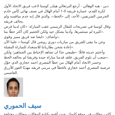
دبي - هبه الوهالي - أرجع البرتغالي هيلدر كوستا لاعب فريق الاتحاد الأول
لكرة القدم، خسارة فريقه 0-1 أمام الهلال في نصف نهائي كأس خادم
الحرمين الشريفين، الأحد، إلى «الحظ»، والذي قال إنه خدم منافسه ولم
يحالف فريقه.
وقال كوستا في تصريحات للنقال الرسمي عقب المباراة: «كان لدينا فرص
كثيرة لم نستثمرها، وأدينا بشكل جيد ولكن الخصم كان أكثر حظًا منا».
وأضاف: «لبعنا ضد فريق مميز وقوي».
وعن ما تبقى للفريق من مباريات دوري روشن قال كوستا:« علينا الآن
إعادة شحن بطارياتنا للاستعداد للمباراة المقبلة».
وأختتم حديثه قائلًا: «طبيعي جدًا ان تشاهد الإحباط بين الجماهير؛ ولكن
صعب أن نلوم الفريق، فلقد قدمنا مباراة جيدة وفريقنا لم يحالفه الحظ».
وخسر الاتحاد أمام الهلال من خطأ المصري احمد حجازي الذي حوّل
عرضية المصري أحمد حجازي بالخطأ في مرمى فريقه مهديًا الفوز للأزرق
العاصمي.
سيف الحموري
كاتب مقالات في موقع كلمتك, حيث أقوم بكتابة المقالات بمجالات مختلفة