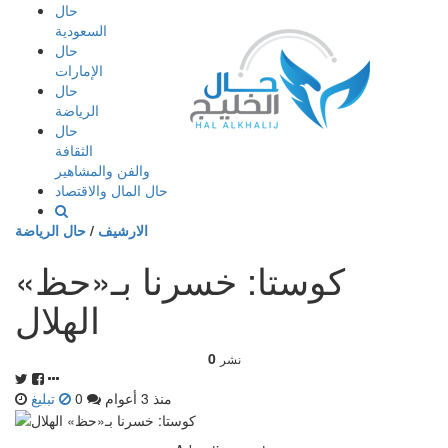
إذهب
حال
الى
السعودية
المحتوى
حال
الإمارات
حال
الرياضة
حال
الثقافة
والفن والمشاهير
حال المال والاقتصاد
الارشيف
/
حال الرياضة
كوستا: خسرنا بـ«حظ»
الهلال
0
نشر
منذ 3 أعوام
0
تبليغ