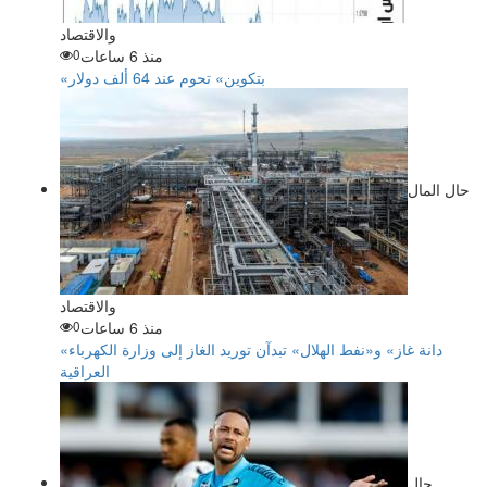
والاقتصاد
منذ 6 ساعات
0
«بتكوين» تحوم عند 64 ألف دولار
حال المال
والاقتصاد
منذ 6 ساعات
0
«دانة غاز» و«نفط الهلال» تبدآن توريد الغاز إلى وزارة الكهرباء
العراقية
حال