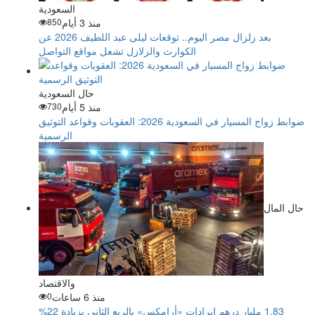
السعودية
منذ 3 أيام
850
بعد زلزال مصر اليوم.. توقعات ليلى عبد اللطيف 2026 عن
الكوارث والزلازل تشعل مواقع التواصل
حال السعودية
منذ 5 أيام
730
ضوابط زواج المسيار في السعودية 2026: العقوبات وقواعد التوثيق
الرسمية
حال المال
والاقتصاد
منذ 6 ساعات
0
‏1.83 مليار درهم إيرادات «أرامكس» بالربع الثاني بزيادة 22%